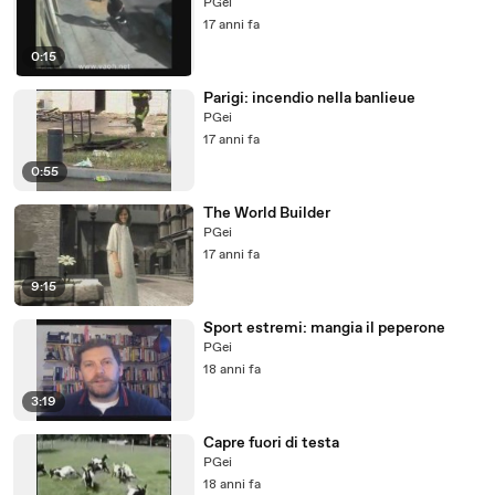
PGei
17 anni fa
0:15
Parigi: incendio nella banlieue
PGei
17 anni fa
0:55
The World Builder
PGei
17 anni fa
9:15
Sport estremi: mangia il peperone
PGei
18 anni fa
3:19
Capre fuori di testa
PGei
18 anni fa