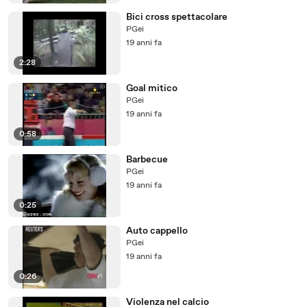
Bici cross spettacolare
PGei
19 anni fa
2:28
Goal mitico
PGei
19 anni fa
0:58
Barbecue
PGei
19 anni fa
0:25
Auto cappello
PGei
19 anni fa
0:26
Violenza nel calcio