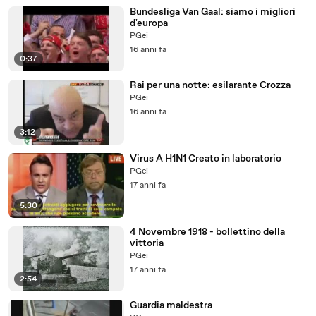
Bundesliga Van Gaal: siamo i migliori
d'europa
PGei
16 anni fa
0:37
Rai per una notte: esilarante Crozza
PGei
16 anni fa
3:12
Virus A H1N1 Creato in laboratorio
PGei
17 anni fa
5:30
4 Novembre 1918 - bollettino della
vittoria
PGei
17 anni fa
2:54
Guardia maldestra