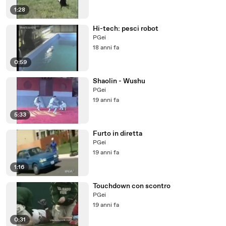
1:28
Hi-tech: pesci robot
PGei
18 anni fa
0:59
Shaolin - Wushu
PGei
19 anni fa
5:33
Furto in diretta
PGei
19 anni fa
1:16
Touchdown con scontro
PGei
19 anni fa
0:31