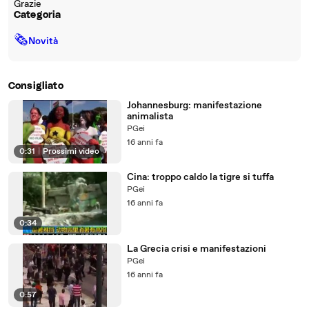
Grazie
Categoria
🗞
Novità
Consigliato
Johannesburg: manifestazione
animalista
PGei
16 anni fa
0:31
|
Prossimi video
Cina: troppo caldo la tigre si tuffa
PGei
16 anni fa
0:34
La Grecia crisi e manifestazioni
PGei
16 anni fa
0:57