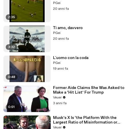
PGei
20 anni fa
2:35
Ti amo, davvero
PGei
20 anni fa
3:32
L'uomo con la coda
PGei
19 anni fa
0:48
Former Aide Claims She Was Asked to
Make a ‘Hit List’ For Trump
Veuer
3 anni fa
0:51
Musk’s X Is ‘the Platform With the
Largest Ratio of Misinformation or
Disinformation’ Amongst All Social
Veuer