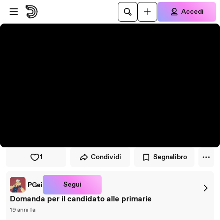
Vai al lettore
Passa al contenuto principale
Accedi
1
Condividi
Segnalibro
Segui
PGei
Domanda per il candidato alle primarie
19 anni fa