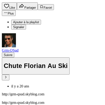
Like
Partager
Favori
Plus
Ajouter à la playlist
Signaler
Grm-QSud
Suivre
Chute Florian Au Ski
il y a 20 ans
http://grm-qsud.skyblog.com
http://grm-qsud.skyblog.com