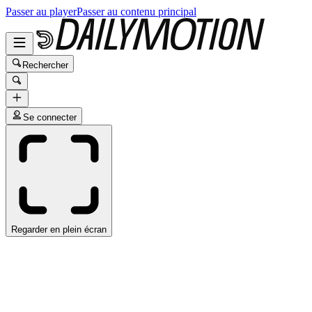
Passer au player
Passer au contenu principal
Rechercher
Se connecter
Regarder en plein écran