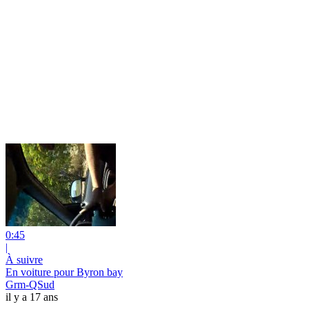
0:45
|
À suivre
En voiture pour Byron bay
Grm-QSud
il y a 17 ans