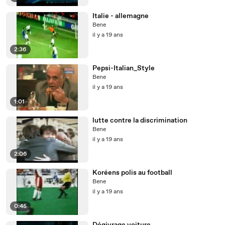
Italie - allemagne
Bene
il y a 19 ans
2:36
Pepsi-Italian_Style
Bene
il y a 19 ans
1:01
lutte contre la discrimination
Bene
il y a 19 ans
2:06
Koréens polis au football
Bene
il y a 19 ans
0:45