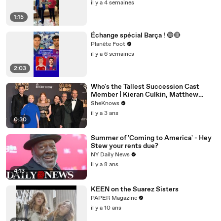
il y a 4 semaines
1:15
Échange spécial Barça ! 🔵🔴
Planète Foot
il y a 6 semaines
2:03
Who's the Tallest Succession Cast
Member | Kieran Culkin, Matthew
Macfadyen, Nicholas Braun
SheKnows
il y a 3 ans
0:30
Summer of 'Coming to America' - Hey
Stew your rents due?
NY Daily News
il y a 8 ans
4:13
KEEN on the Suarez Sisters
PAPER Magazine
il y a 10 ans