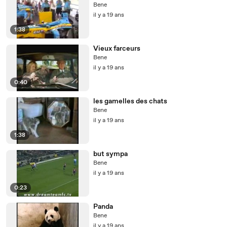
Bene
il y a 19 ans
1:38
Vieux farceurs
Bene
il y a 19 ans
0:40
les gamelles des chats
Bene
il y a 19 ans
1:38
but sympa
Bene
il y a 19 ans
0:23
Panda
Bene
il y a 19 ans