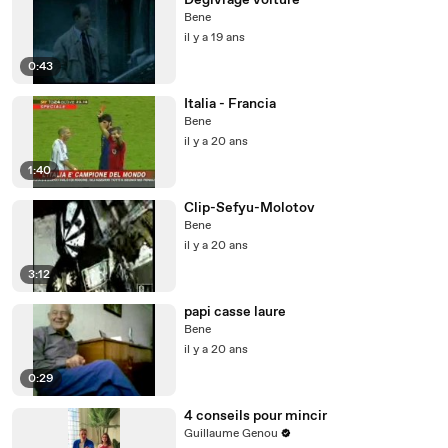
Dégivrage voiture
Bene
il y a 19 ans
0:43
Italia - Francia
Bene
il y a 20 ans
1:40
Clip-Sefyu-Molotov
Bene
il y a 20 ans
3:12
papi casse laure
Bene
il y a 20 ans
0:29
4 conseils pour mincir
Guillaume Genou