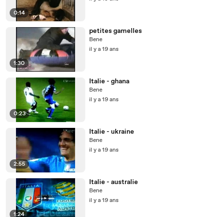
0:14
petites gamelles
Bene
il y a 19 ans
1:30
Italie - ghana
Bene
il y a 19 ans
0:23
Italie - ukraine
Bene
il y a 19 ans
2:55
Italie - australie
Bene
il y a 19 ans
1:24