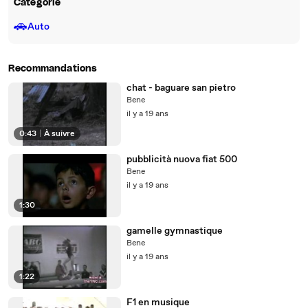
Catégorie
🚗
Auto
Recommandations
chat - baguare san pietro
Bene
il y a 19 ans
0:43
|
À suivre
pubblicità nuova fiat 500
Bene
il y a 19 ans
1:30
gamelle gymnastique
Bene
il y a 19 ans
1:22
F1 en musique