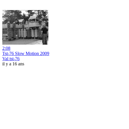
2:08
Tst-76 Slow Motion 2009
Val tst-76
il y a 16 ans