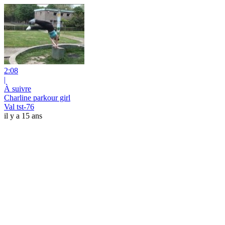
2:08
|
À suivre
Charline parkour girl
Val tst-76
il y a 15 ans