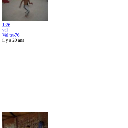
1:26
val
Val tst-76
il y a 20 ans