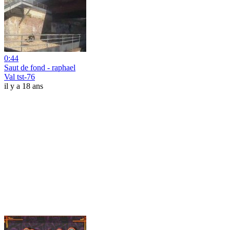
0:44
Saut de fond - raphael
Val tst-76
il y a 18 ans