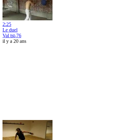
2:25
Le duel
Val tst-76
il y a 20 ans