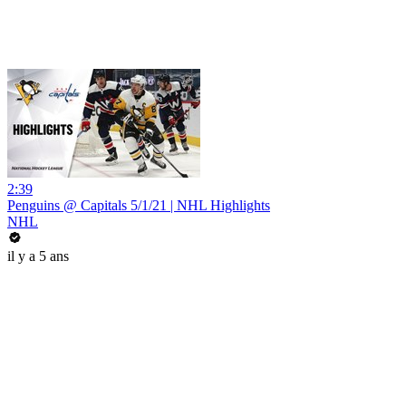
2:39
Penguins @ Capitals 5/1/21 | NHL Highlights
NHL
il y a 5 ans