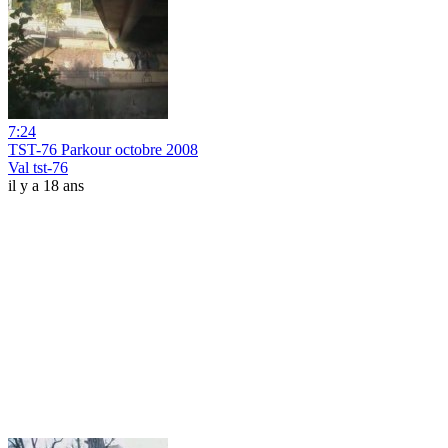
7:24
TST-76 Parkour octobre 2008
Val tst-76
il y a 18 ans