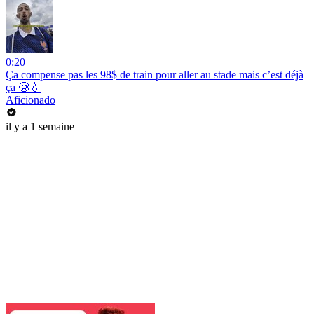
0:20
Ça compense pas les 98$ de train pour aller au stade mais c’est déjà
ça 🥲💧
Aficionado
il y a 1 semaine