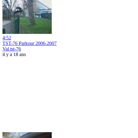
4:52
TST-76 Parkour 2006-2007
Val tst-76
il y a 18 ans