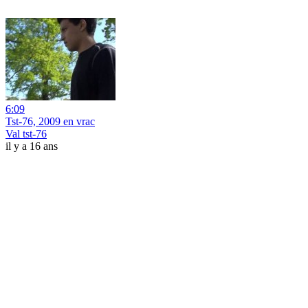
6:09
Tst-76, 2009 en vrac
Val tst-76
il y a 16 ans