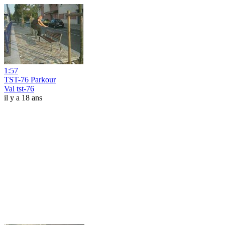
1:57
TST-76 Parkour
Val tst-76
il y a 18 ans