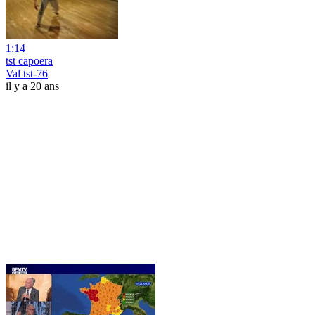
1:14
tst capoera
Val tst-76
il y a 20 ans