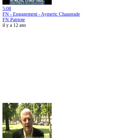
5:08
FN - Engagement - Aymeric Chauprade
FN Patriote
il y a 12 ans