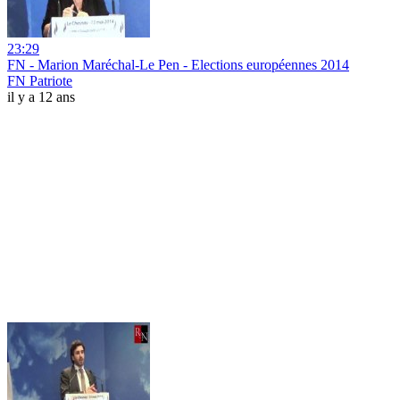
23:29
FN - Marion Maréchal-Le Pen - Elections européennes 2014
FN Patriote
il y a 12 ans