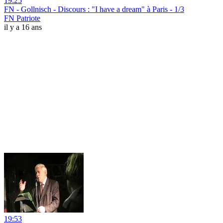
19:25
FN - Gollnisch - Discours : "I have a dream" à Paris - 1/3
FN Patriote
il y a 16 ans
19:53