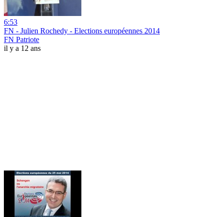
6:53
FN - Julien Rochedy - Elections européennes 2014
FN Patriote
il y a 12 ans