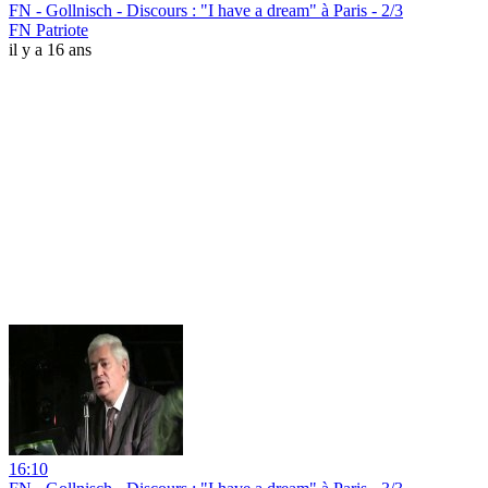
FN - Gollnisch - Discours : "I have a dream" à Paris - 2/3
FN Patriote
il y a 16 ans
16:10