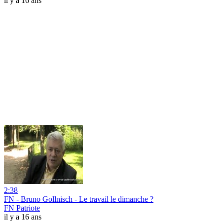
il y a 16 ans
2:38
FN - Bruno Gollnisch - Le travail le dimanche ?
FN Patriote
il y a 16 ans