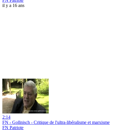
FN Patriote
il y a 16 ans
2:14
FN - Gollnisch - Critique de l'ultra-libéralisme et marxisme
FN Patriote