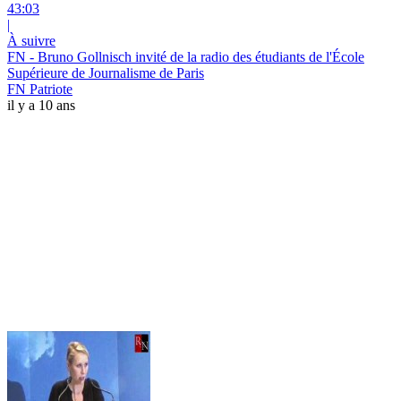
43:03
|
À suivre
FN - Bruno Gollnisch invité de la radio des étudiants de l'École
Supérieure de Journalisme de Paris
FN Patriote
il y a 10 ans