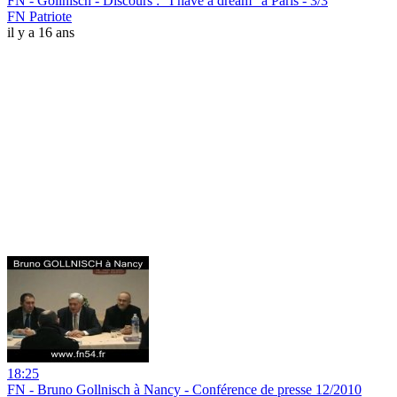
FN - Gollnisch - Discours : "I have a dream" à Paris - 3/3
FN Patriote
il y a 16 ans
18:25
FN - Bruno Gollnisch à Nancy - Conférence de presse 12/2010