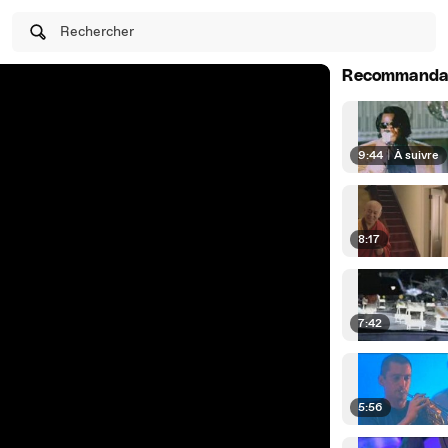
Rechercher
Recommanda
9:44
|
À suivre
8:17
7:42
5:56