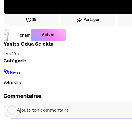
35
Partager
Suivre
Tcham
Yaniss Odua Selekta
il y a 20 ans
Catégorie
🗞
News
Voir moins
Commentaires
Ajoute
ton
commentaire