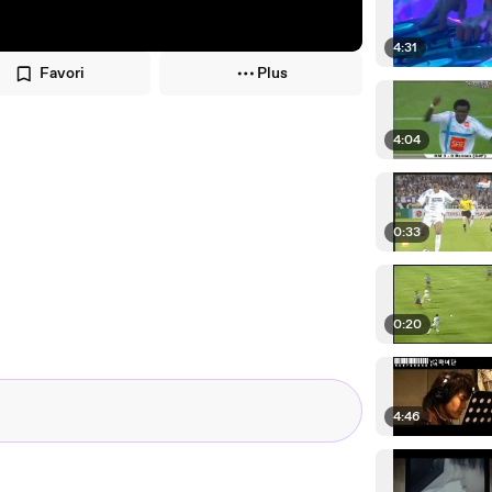
4:31
Favori
Plus
4:04
0:33
0:20
4:46