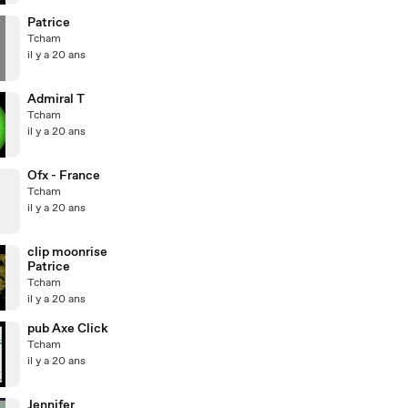
Patrice
Tcham
il y a 20 ans
Admiral T
Tcham
il y a 20 ans
Ofx - France
Tcham
il y a 20 ans
clip moonrise
Patrice
Tcham
il y a 20 ans
pub Axe Click
Tcham
il y a 20 ans
Jennifer