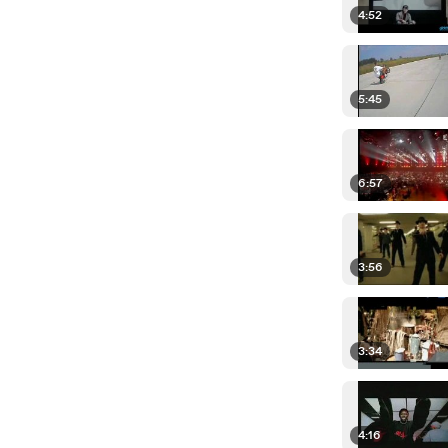
4:52
5:45
6:57
3:56
3:34
4:16