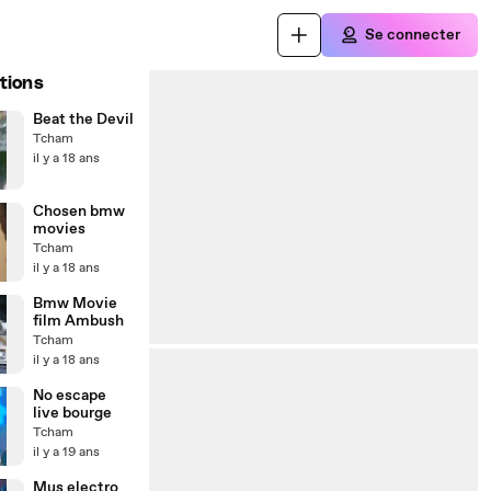
Se connecter
tions
Beat the Devil
Tcham
il y a 18 ans
Chosen bmw
movies
Tcham
il y a 18 ans
Bmw Movie
film Ambush
Tcham
il y a 18 ans
No escape
live bourge
Tcham
il y a 19 ans
Mus electro