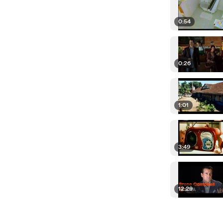
0:54
0:26
1:01
3:49
12:29