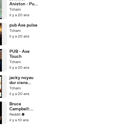
Aniston - Pub
Axe
Tcham
il y a 20 ans
pub Axe pulse
Tcham
il y a 20 ans
PUB - Axe
Touch
Tcham
il y a 20 ans
jacky noyau
dur viens
video clip
Tcham
il y a 20 ans
Bruce
Campbell:
Reddit Ask
Reddit
Me Anything
il y a 10 ans