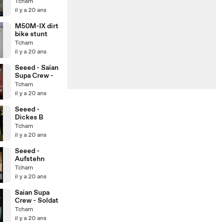
Come
Tcham
il y a 20 ans
M50M-IX dirt
bike stunt
Tcham
il y a 20 ans
Seeed - Saïan
Supa Crew -
Tcham
il y a 20 ans
Seeed -
Dickes B
Tcham
il y a 20 ans
Seeed -
Aufstehn
Tcham
il y a 20 ans
Saian Supa
Crew - Soldat
Tcham
il y a 20 ans