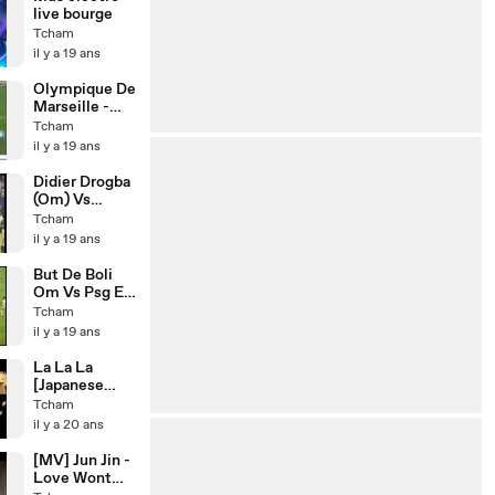
live bourge
Tcham
il y a 19 ans
Olympique De
Marseille -
Clip Psy4 De
Tcham
La
il y a 19 ans
Didier Drogba
(Om) Vs
Newcastle -
Tcham
Superb
il y a 19 ans
But De Boli
Om Vs Psg En
Mai 1993
Tcham
il y a 19 ans
La La La
[Japanese
ver.] (MV)
Tcham
il y a 20 ans
[MV] Jun Jin -
Love Wont