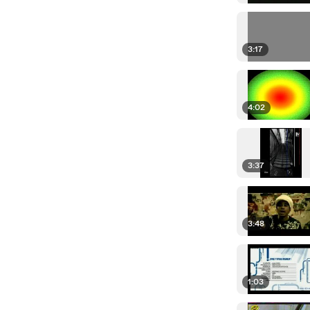
3:17
4:02
3:37
3:48
1:03