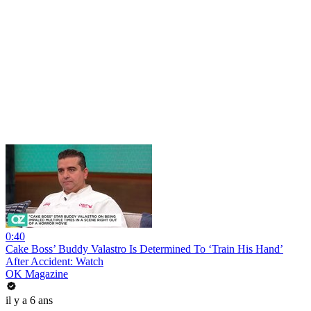
0:40
Cake Boss’ Buddy Valastro Is Determined To ‘Train His Hand’
After Accident: Watch
OK Magazine
il y a 6 ans