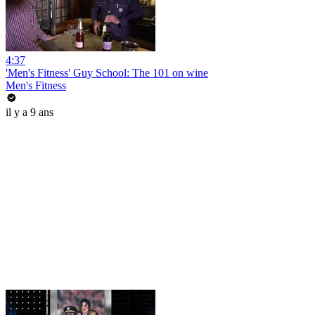
4:37
'Men's Fitness' Guy School: The 101 on wine
Men's Fitness
il y a 9 ans