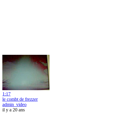
1:17
le combt de frezzer
admin_video
il y a 20 ans