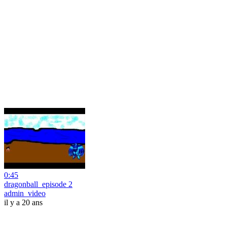
0:45
dragonball_episode 2
admin_video
il y a 20 ans