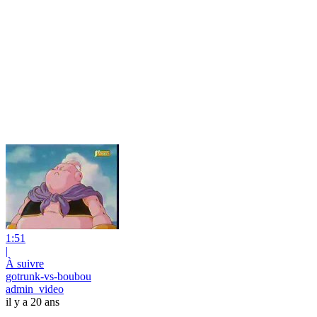
1:51
|
À suivre
gotrunk-vs-boubou
admin_video
il y a 20 ans