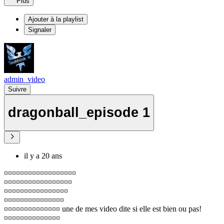
Plus
Ajouter à la playlist
Signaler
admin_video
Suivre
dragonball_episode 1
il y a 20 ans
¤¤¤¤¤¤¤¤¤¤¤¤¤¤¤¤¤¤
¤¤¤¤¤¤¤¤¤¤¤¤¤¤¤¤¤
¤¤¤¤¤¤¤¤¤¤¤¤¤¤¤¤
¤¤¤¤¤¤¤¤¤¤¤¤¤¤¤
¤¤¤¤¤¤¤¤¤¤¤¤¤¤ une de mes video dite si elle est bien ou pas!
¤¤¤¤¤¤¤¤¤¤¤¤¤¤