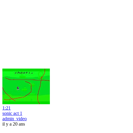
1:21
sonic act 1
admin_video
il y a 20 ans