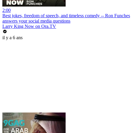
2:00
Best jokes, freedom of speech, and timeless comedy -- Ron Funches
answers your social media questions
Larry King Now on Ora.TV
il y a 6 ans