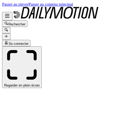
Passer au player
Passer au contenu principal
Rechercher
Se connecter
Regarder en plein écran