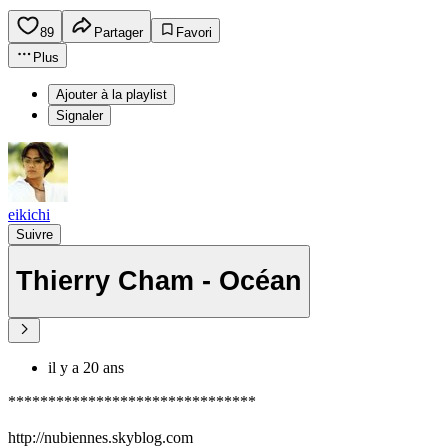
89
Partager
Favori
Plus
Ajouter à la playlist
Signaler
eikichi
Suivre
Thierry Cham - Océan
il y a 20 ans
*******************************
http://nubiennes.skyblog.com