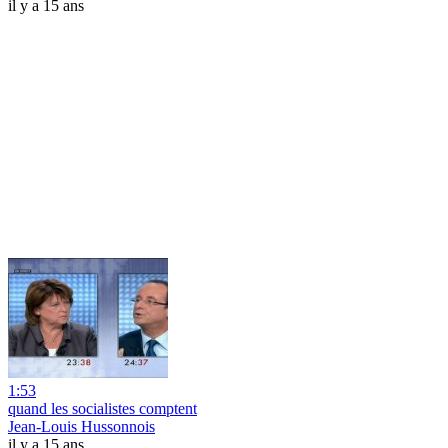
il y a 15 ans
1:53
quand les socialistes comptent
Jean-Louis Hussonnois
il y a 15 ans