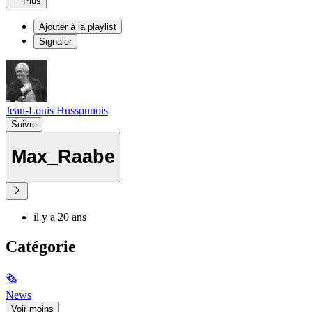
Plus
Ajouter à la playlist
Signaler
Jean-Louis Hussonnois
Suivre
Max_Raabe
il y a 20 ans
Catégorie
🗞
News
Voir moins