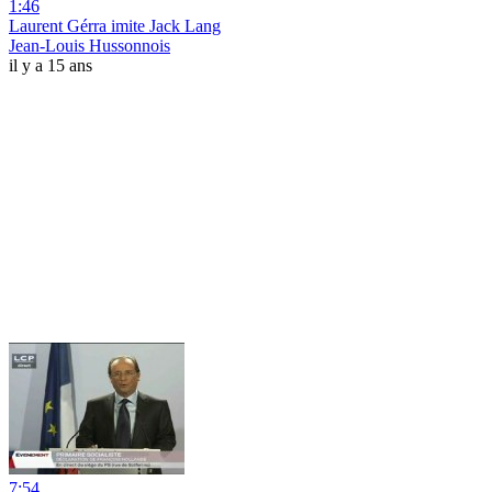
1:46
Laurent Gérra imite Jack Lang
Jean-Louis Hussonnois
il y a 15 ans
7:54