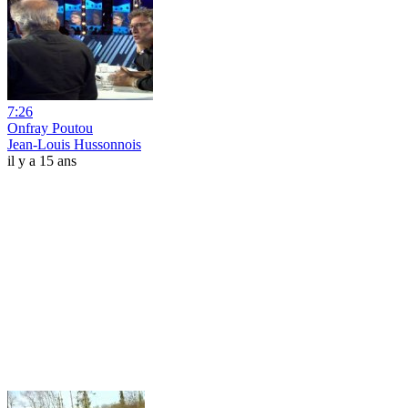
7:26
Onfray Poutou
Jean-Louis Hussonnois
il y a 15 ans