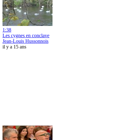
1:38
Les cygnes en conclave
Jean-Louis Hussonnois
il y a 15 ans