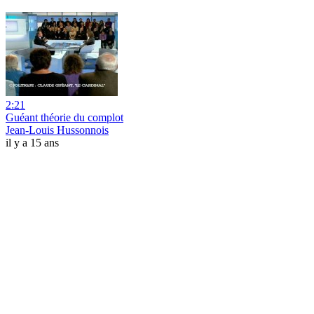
2:21
Guéant théorie du complot
Jean-Louis Hussonnois
il y a 15 ans