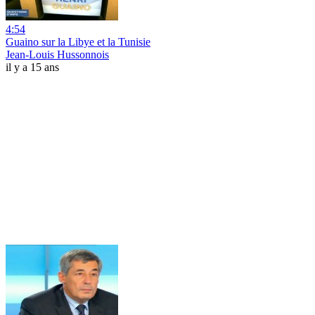
4:54
Guaino sur la Libye et la Tunisie
Jean-Louis Hussonnois
il y a 15 ans