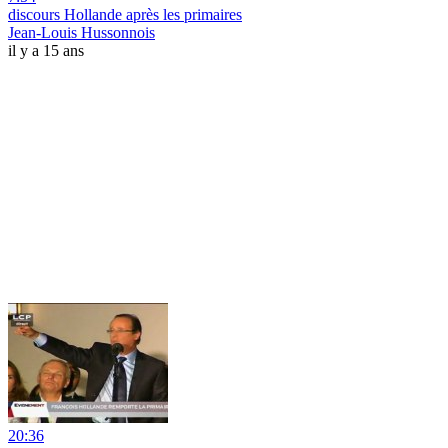
discours Hollande après les primaires
Jean-Louis Hussonnois
il y a 15 ans
20:36