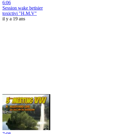
6:06
Session wake betisier
toxictivi "H.M.V"
il y a 19 ans
7:08