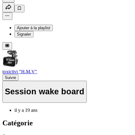
Ajouter à la playlist
Signaler
toxictivi "H.M.V"
Suivre
Session wake board
il y a 19 ans
Catégorie