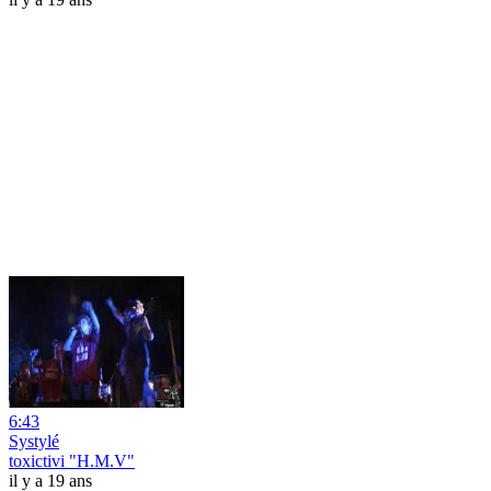
6:43
Systylé
toxictivi "H.M.V"
il y a 19 ans