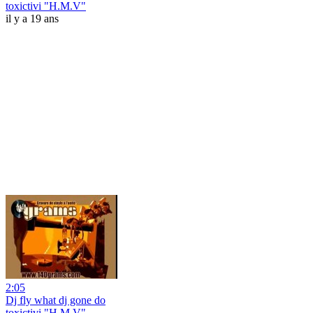
toxictivi "H.M.V"
il y a 19 ans
2:05
Dj fly what dj gone do
toxictivi "H.M.V"