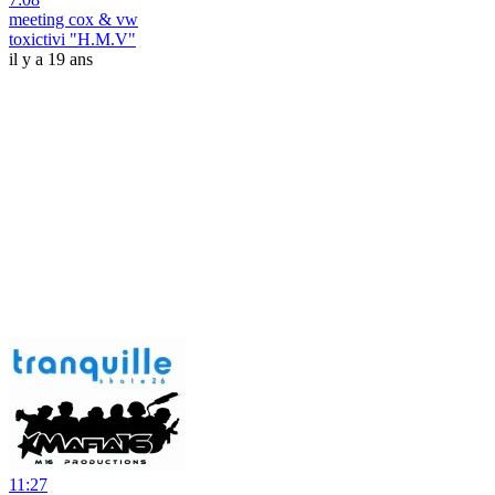
meeting cox & vw
toxictivi "H.M.V"
il y a 19 ans
11:27