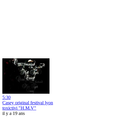
5:30
Casey original festival lyon
toxictivi "H.M.V"
il y a 19 ans