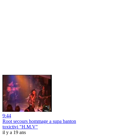
9:44
Root secours hommage a supa banton
toxictivi "H.M.V"
il y a 19 ans