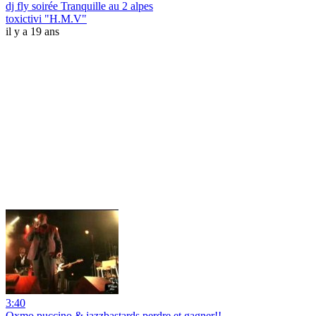
dj fly soirée Tranquille au 2 alpes
toxictivi "H.M.V"
il y a 19 ans
3:40
Oxmo puccino & jazzbastards perdre et gagner!!