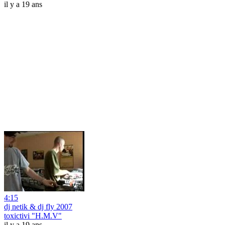
il y a 19 ans
4:15
dj netik & dj fly 2007
toxictivi "H.M.V"
il y a 19 ans