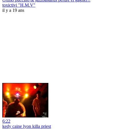
toxictivi "H.M.V"
il y a 19 ans
6:22
kedy caine lyon killa priest