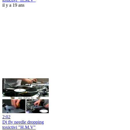
il y a 19 ans
2:02
Dj fly needle dropping
toxictivi "H.M.V"