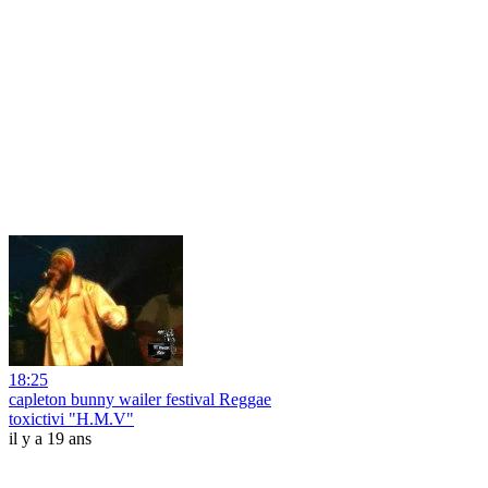
18:25
capleton bunny wailer festival Reggae
toxictivi "H.M.V"
il y a 19 ans