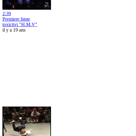
2:39
Premiere ligne
toxictivi "H.M.V"
il y a 19 ans