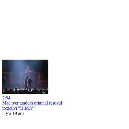
7:54
Mac tyer tandem original festival
toxictivi "H.M.V"
il y a 19 ans