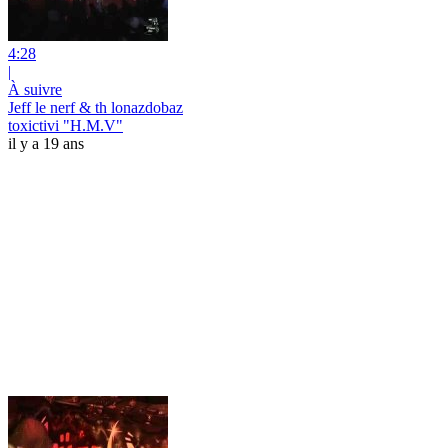
4:28
|
À suivre
Jeff le nerf & th lonazdobaz
toxictivi "H.M.V"
il y a 19 ans