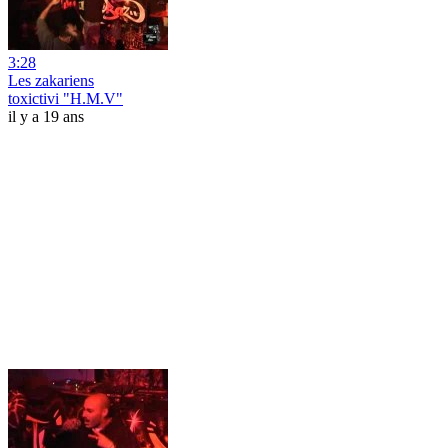
3:28
Les zakariens
toxictivi "H.M.V"
il y a 19 ans