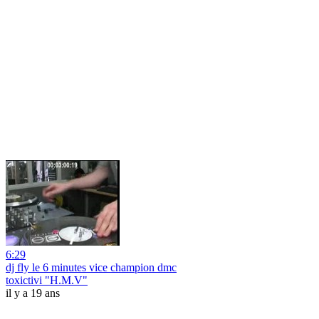
6:29
dj fly le 6 minutes vice champion dmc
toxictivi "H.M.V"
il y a 19 ans