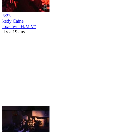
3:23
kedy Caine
toxictivi "H.M.V"
il y a 19 ans