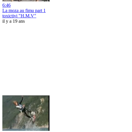
6:46
La moza au fimu part 1
toxictivi "H.M.V"
il y a 19 ans