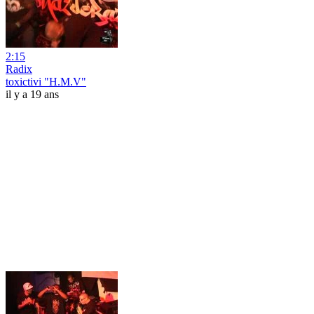
2:15
Radix
toxictivi "H.M.V"
il y a 19 ans