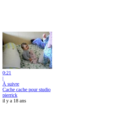
0:21
|
À suivre
Cache cache pour studio
pierrick
il y a 18 ans