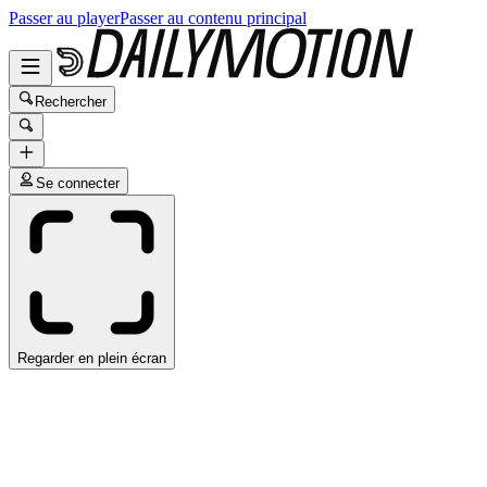
Passer au player
Passer au contenu principal
Rechercher
Se connecter
Regarder en plein écran