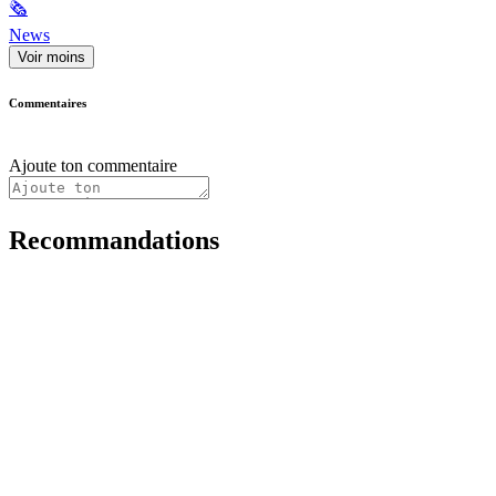
🗞
News
Voir moins
Commentaires
Ajoute ton commentaire
Recommandations