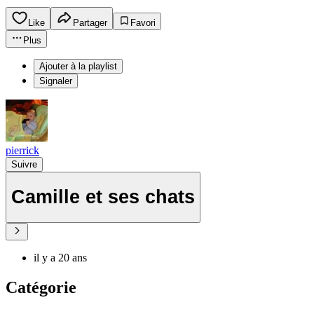
Like
Partager
Favori
Plus
Ajouter à la playlist
Signaler
pierrick
Suivre
Camille et ses chats
il y a 20 ans
Catégorie