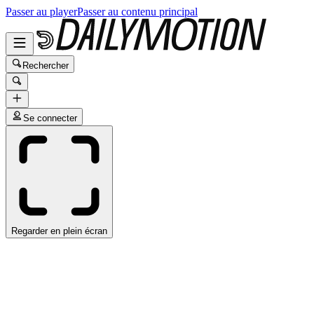
Passer au player
Passer au contenu principal
Rechercher
Se connecter
Regarder en plein écran