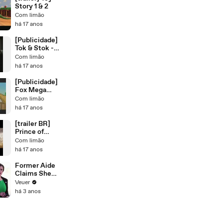
Story 1 & 2
Com limão
há 17 anos
[Publicidade]
Tok & Stok -
Rato
Com limão
há 17 anos
[Publicidade]
Fox Mega
Weekend -
Com limão
Agosto/2009
há 17 anos
[trailer BR]
Prince of
Persia - The
Com limão
Sands of time
há 17 anos
Former Aide
Claims She
Was Asked to
Veuer
Make a ‘Hit
há 3 anos
List’ For
Trump