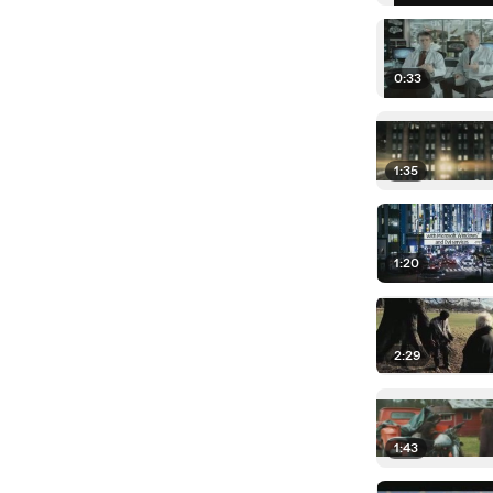
0:33
1:35
1:20
2:29
1:43