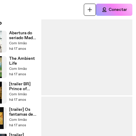
Conectar
o
Abertura do
seriado Mad
Men
Com limão
há 17 anos
The Ambient
Life
Com limão
há 17 anos
[trailer BR]
Prince of
Persia - The
Com limão
Sands of time
há 17 anos
[trailer] Os
fantamas de
Scrooge
Com limão
há 17 anos
[trailer]