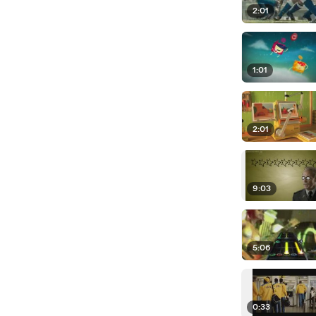
2:01
1:01
2:01
9:03
5:06
0:33