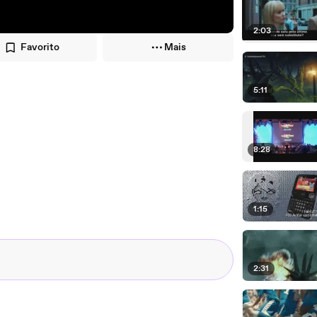
2:03
Favorito
Mais
5:11
8:28
1:15
2:31