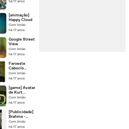
há 17 anos
[animação]
Happy Cloud
Com limão
há 17 anos
Google Street
View
Com limão
há 17 anos
Faroeste
Caboclo
animado
Com limão
há 17 anos
[game] Avatar
de Kurt
Cobain no
Com limão
novo Guitar
há 17 anos
Hero
[Publicidade]
Brahma -
Detector de
Com limão
Metais
há 17 anos