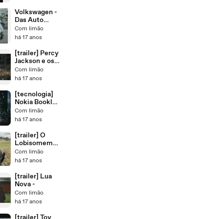
Volkswagen -
Das Auto
(Rigorosos)
Com limão
há 17 anos
[trailer] Percy
Jackson e os
Olímpianos
Com limão
há 17 anos
[tecnologia]
Nokia Booklet
3G
Com limão
há 17 anos
[trailer] O
Lobisomem
(The
Com limão
Wolfman)
há 17 anos
[trailer] Lua
Nova -
Com limão
há 17 anos
[trailer] Toy