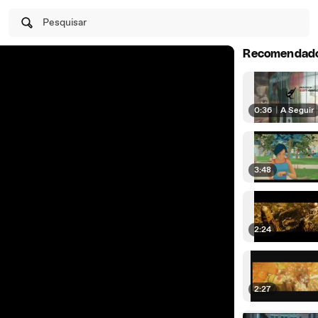
Pesquisar
Recomendad
0:36
|
A Seguir
3:48
2:24
2:27