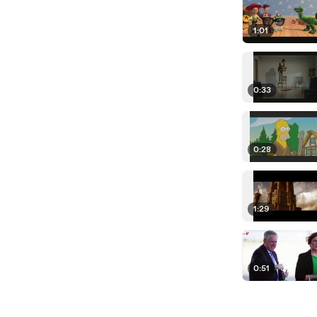
1:01
0:33
0:28
1:29
0:51