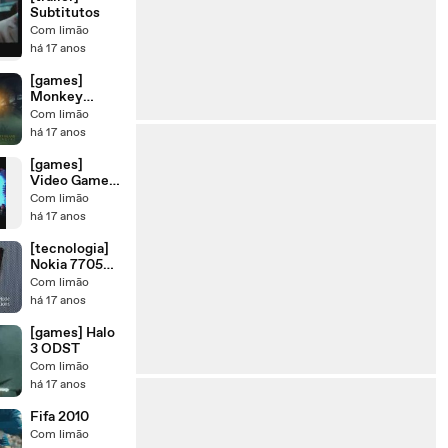
Subtitutos
Com limão
há 17 anos
[games]
Monkey
Island 2
Com limão
há 17 anos
[games]
Video Games
Live
Com limão
há 17 anos
[tecnologia]
Nokia 7705
Twist
Com limão
há 17 anos
[games] Halo
3 ODST
Com limão
há 17 anos
Fifa 2010
Com limão