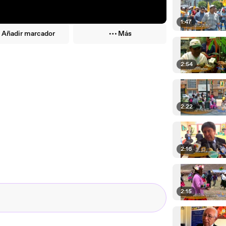
1:47
Añadir marcador
Más
2:54
2:22
2:16
2:15