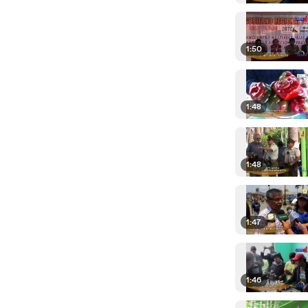
1:50
1:48
1:48
1:47
1:46