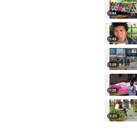
1:44
1:45
1:39
1:38
2:20