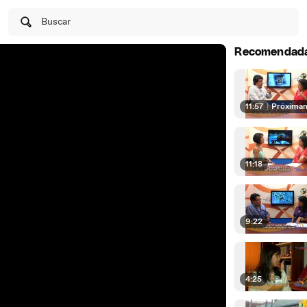
Buscar
Recomendad
11:57
|
Próxima
11:18
9:22
4:25