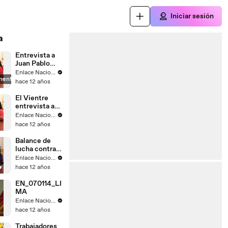
Iniciar sesión
a
Entrevista a
Juan Pablo
Saaverda
Enlace Nacional
mente
FEDEPAZ
hace 12 años
El Vientre
entrevista a
Mayella
Enlace Nacional
Lloclla
hace 12 años
Balance de
lucha contra
el
Enlace Nacional
narcotrafico
hace 12 años
EN_070114_LI
MA
Enlace Nacional
hace 12 años
Trabajadores