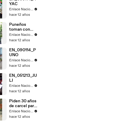
YAC
Enlace Nacional
hace 12 años
Puneños
toman con
calma fallo de
Enlace Nacional
La Haya
hace 12 años
EN_090114_P
UNO
Enlace Nacional
hace 12 años
EN_051213_JU
LI
Enlace Nacional
hace 12 años
Piden 30 años
de carcel para
Gregorio
Enlace Nacional
Santos
hace 12 años