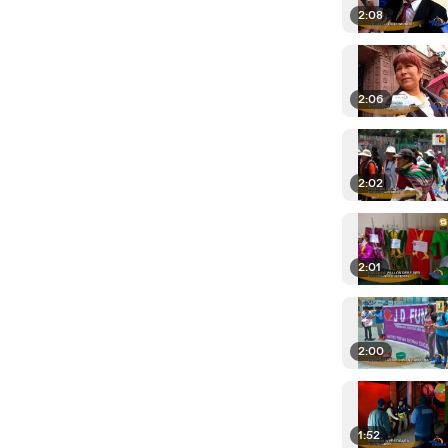
2:08
2:06
2:02
2:01
2:00
1:52