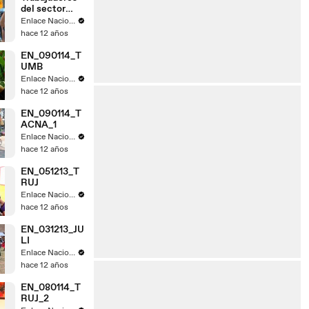
del sector
judicial de
Enlace Nacional
Tacna acatan
hace 12 años
paro
EN_090114_T
UMB
Enlace Nacional
hace 12 años
EN_090114_T
ACNA_1
Enlace Nacional
hace 12 años
EN_051213_T
RUJ
Enlace Nacional
hace 12 años
EN_031213_JU
LI
Enlace Nacional
hace 12 años
EN_080114_T
RUJ_2