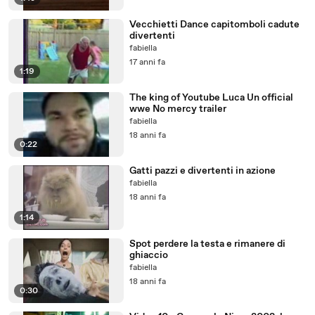
Vecchietti Dance capitomboli cadute
divertenti
fabiella
17 anni fa
1:19
The king of Youtube Luca Un official
wwe No mercy trailer
fabiella
18 anni fa
0:22
Gatti pazzi e divertenti in azione
fabiella
18 anni fa
1:14
Spot perdere la testa e rimanere di
ghiaccio
fabiella
18 anni fa
0:30