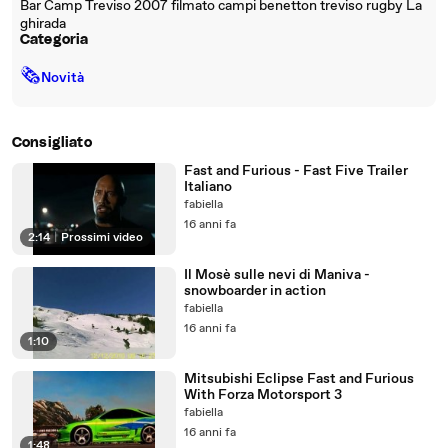
Bar Camp Treviso 2007 filmato campi benetton treviso rugby La
ghirada
Categoria
🗞
Novità
Consigliato
Fast and Furious - Fast Five Trailer
Italiano
fabiella
16 anni fa
2:14
|
Prossimi video
Il Mosè sulle nevi di Maniva -
snowboarder in action
fabiella
16 anni fa
1:10
Mitsubishi Eclipse Fast and Furious
With Forza Motorsport 3
fabiella
16 anni fa
1:48