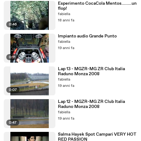
Esperimento CocaCola Mentos........un
flop!
fabiella
18 anni fa
0:46
Impianto audio Grande Punto
fabiella
19 anni fa
0:11
Lap 13 - MGZR-MG ZR Club Italia
Raduno Monza 2008
fabiella
19 anni fa
0:07
Lap 12 - MGZR-MG ZR Club Italia
Raduno Monza 2008
fabiella
19 anni fa
0:47
Salma Hayek Spot Campari VERY HOT
RED PASSION