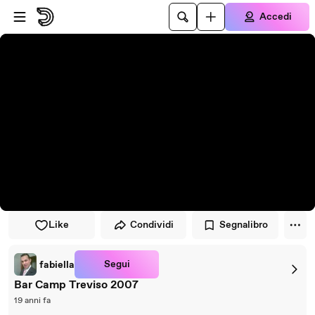
Vai al lettore
Passa al contenuto principale
Accedi
Like
Condividi
Segnalibro
Segui
fabiella
Bar Camp Treviso 2007
19 anni fa