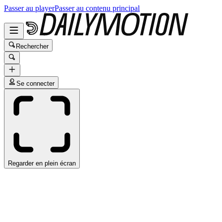
Passer au player
Passer au contenu principal
Rechercher
Se connecter
Regarder en plein écran