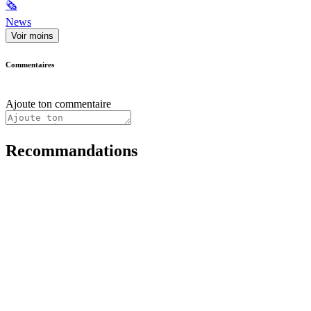
🗞
News
Voir moins
Commentaires
Ajoute ton commentaire
Recommandations