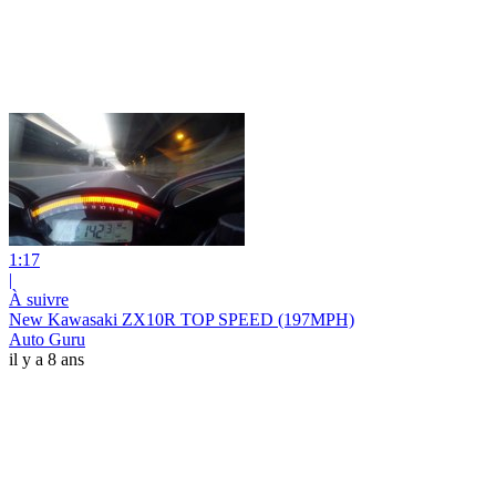
1:17
|
À suivre
New Kawasaki ZX10R TOP SPEED (197MPH)
Auto Guru
il y a 8 ans