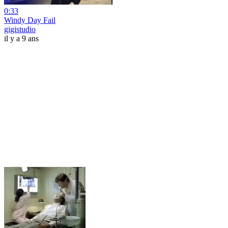
0:33
Windy Day Fail
gigistudio
il y a 9 ans