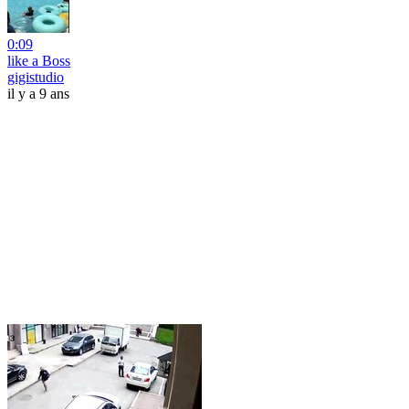
0:09
like a Boss
gigistudio
il y a 9 ans