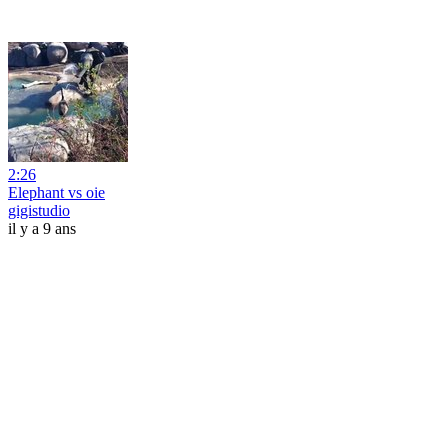
2:26
Elephant vs oie
gigistudio
il y a 9 ans