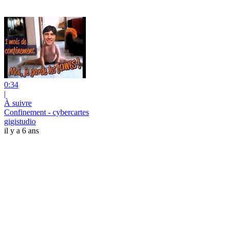
0:34
|
À suivre
Confinement - cybercartes
gigistudio
il y a 6 ans