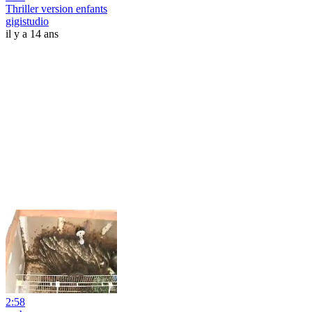
Thriller version enfants
gigistudio
il y a 14 ans
2:58