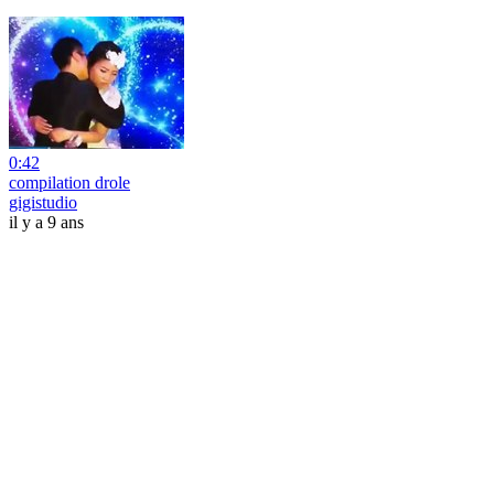
0:42
compilation drole
gigistudio
il y a 9 ans