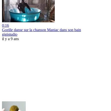
0:16
Gorille danse sur la chanson Maniac dans son bain
gigistudio
il y a 9 ans