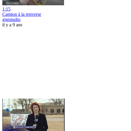
1:15
Camion à la renverse
gigistudio
il y a 9 ans