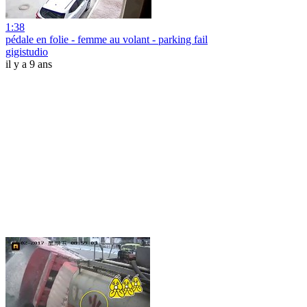
1:38
pédale en folie - femme au volant - parking fail
gigistudio
il y a 9 ans