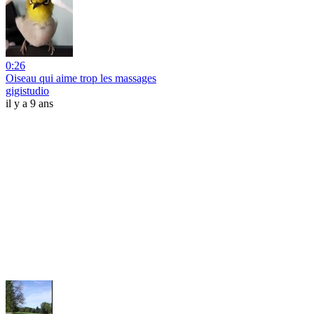
0:26
Oiseau qui aime trop les massages
gigistudio
il y a 9 ans