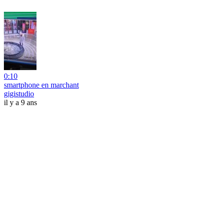
0:10
smartphone en marchant
gigistudio
il y a 9 ans