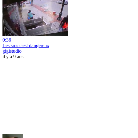
0:36
Les sms c'est dangereux
gigistudio
il y a 9 ans