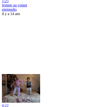
1:25
femme au volant
gigistudio
il y a 14 ans
0:22