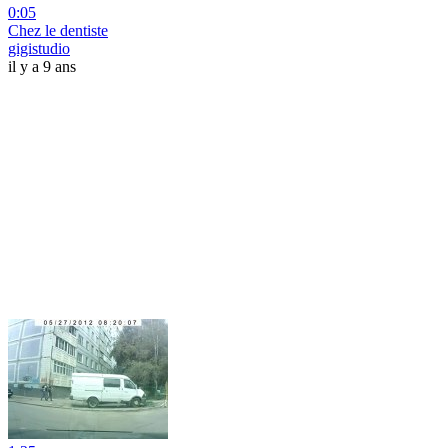
0:05
Chez le dentiste
gigistudio
il y a 9 ans