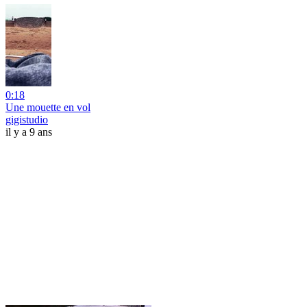
0:18
Une mouette en vol
gigistudio
il y a 9 ans