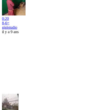
0:20
8-6=
gigistudio
il y a 9 ans