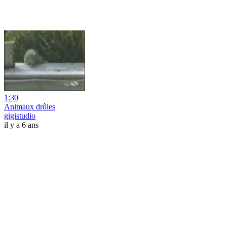
1:30
Animaux drôles
gigistudio
il y a 6 ans