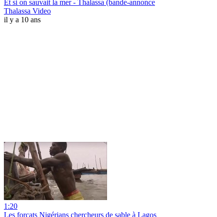
Et si on sauvait la mer - Thalassa (bande-annonce
Thalassa Video
il y a 10 ans
1:20
Les forçats Nigérians chercheurs de sable à Lagos