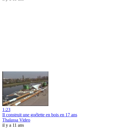
1:23
Il construit une goélette en bois en 17 ans
Thalassa Video
il y a 11 ans