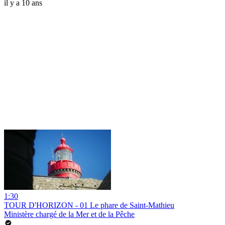
il y a 10 ans
1:30
TOUR D'HORIZON - 01 Le phare de Saint-Mathieu
Ministère chargé de la Mer et de la Pêche