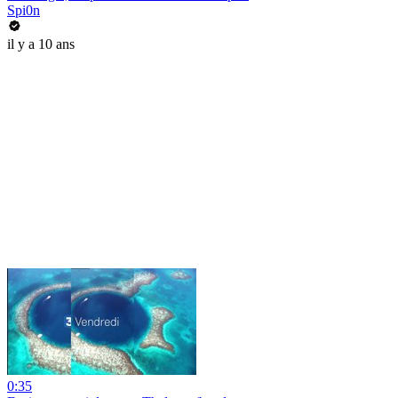
Spi0n
il y a 10 ans
0:35