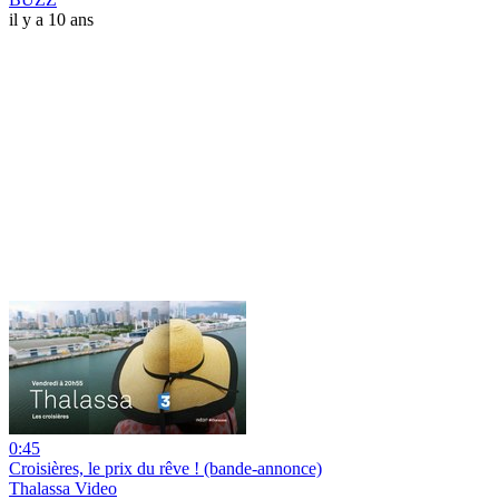
il y a 10 ans
0:45
Croisières, le prix du rêve ! (bande-annonce)
Thalassa Video