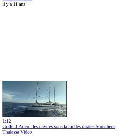
il y a 11 ans
1:12
Golfe d’Aden : les navires sous la loi des pirates Somaliens
Thalassa Video