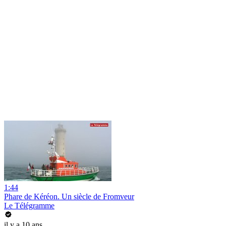
1:44
Phare de Kéréon. Un siècle de Fromveur
Le Télégramme
il y a 10 ans