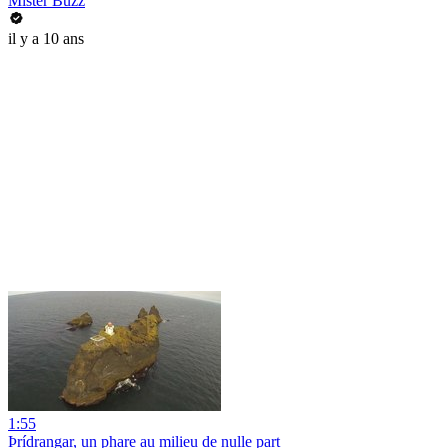
Mister Buzz
il y a 10 ans
1:55
Þrídrangar, un phare au milieu de nulle part