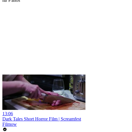
há 9 anos
13:06
Dark Tales Short Horror Film | Screamfest
Filmow