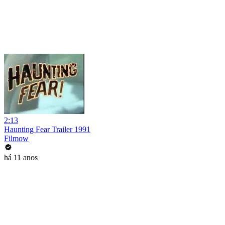
2:13
Haunting Fear Trailer 1991
Filmow
há 11 anos