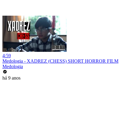
4:59
Medologia - XADREZ (CHESS) SHORT HORROR FILM
Medologia
há 9 anos