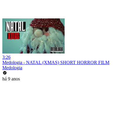
3:26
Medologia - NATAL (XMAS) SHORT HORROR FILM
Medologia
há 9 anos