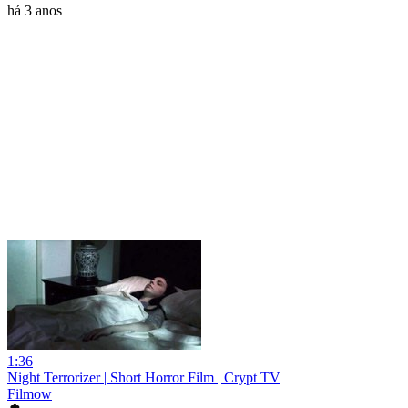
há 3 anos
1:36
Night Terrorizer | Short Horror Film | Crypt TV
Filmow