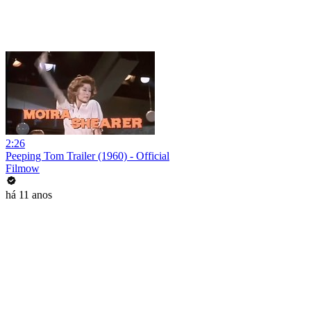
2:26
Peeping Tom Trailer (1960) - Official
Filmow
há 11 anos