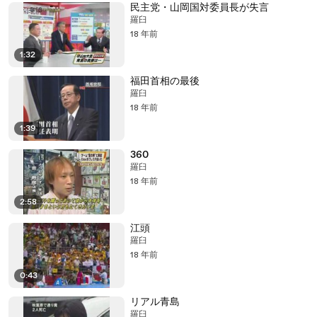
民主党・山岡国対委員長が失言
羅臼
18 年前
1:32
福田首相の最後
羅臼
18 年前
1:39
360
羅臼
18 年前
2:58
江頭
羅臼
18 年前
0:43
リアル青島
羅臼