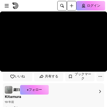
プレイヤーにスキップ
メインコンテンツにスキップ
ログイン
ブックマー
いいね
共有する
ク
+フォロー
羅臼
Kitamura
19 年前