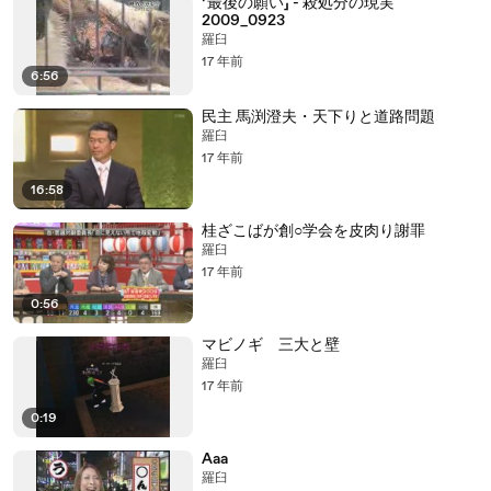
「最後の願い」 - 殺処分の現実
2009_0923
羅臼
17 年前
6:56
民主 馬渕澄夫・天下りと道路問題
羅臼
17 年前
16:58
桂ざこばが創○学会を皮肉り謝罪
羅臼
17 年前
0:56
マビノギ 三大と壁
羅臼
17 年前
0:19
Aaa
羅臼