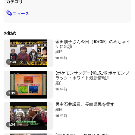
カテゴリ
🗞
ニュース
お勧め
金田朋子さん今日（10/09）のめちゃイ
ケに出演
羅臼
16 年前
0:39
|
次
【ポケモンサンデー】10_5_16 ポケモンブ
ラック・ホワイト最新情報,1
羅臼
16 年前
1:39
民主石井議員、長崎県民を脅す
羅臼
16 年前
1:34