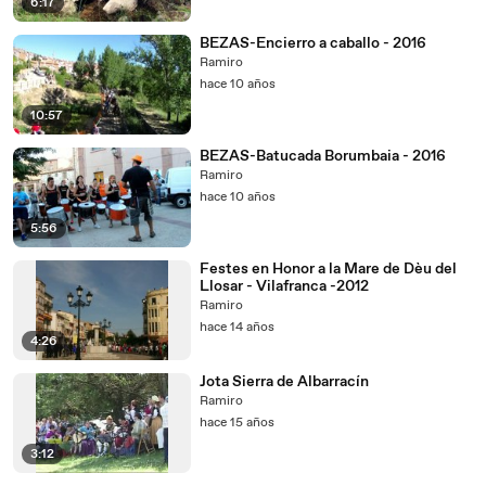
6:17
BEZAS-Encierro a caballo - 2016
Ramiro
hace 10 años
10:57
BEZAS-Batucada Borumbaia - 2016
Ramiro
hace 10 años
5:56
Festes en Honor a la Mare de Dèu del
Llosar - Vilafranca -2012
Ramiro
hace 14 años
4:26
Jota Sierra de Albarracín
Ramiro
hace 15 años
3:12