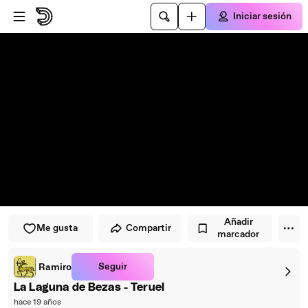
Saltar al reproductor
Saltar al contenido principal
Iniciar sesión
Añadir
Me gusta
Compartir
marcador
Seguir
Ramiro
La Laguna de Bezas - Teruel
hace 19 años