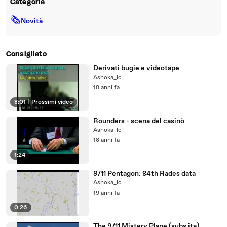
Categoria
🗞
Novità
Consigliato
Derivati bugie e videotape
Ashoka_lc
18 anni fa
8:01
|
Prossimi video
Rounders - scena del casinò
Ashoka_lc
18 anni fa
1:24
9/11 Pentagon: 84th Rades data
Ashoka_lc
19 anni fa
0:26
The 9/11 Mistery Plane (subs ita)