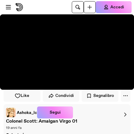
Vai al lettore
Passa al contenuto principale
Accedi
Like
Condividi
Segnalibro
Segui
Ashoka_lc
Colonel Scott: Amalgan Virgo 01
19 anni fa