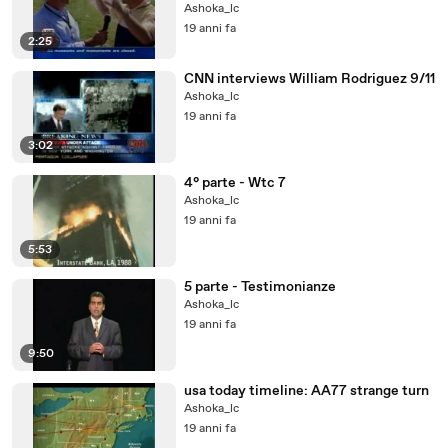
Ashoka_lc
19 anni fa
2:25
CNN interviews William Rodriguez 9/11
Ashoka_lc
19 anni fa
3:02
4° parte - Wtc 7
Ashoka_lc
19 anni fa
5:53
5 parte - Testimonianze
Ashoka_lc
19 anni fa
9:50
usa today timeline: AA77 strange turn
Ashoka_lc
19 anni fa