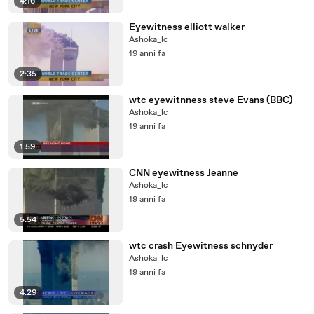
4:16
Eyewitness elliott walker
Ashoka_lc
19 anni fa
2:35
wtc eyewitnness steve Evans (BBC)
Ashoka_lc
19 anni fa
1:59
CNN eyewitness Jeanne
Ashoka_lc
19 anni fa
5:54
wtc crash Eyewitness schnyder
Ashoka_lc
19 anni fa
4:29