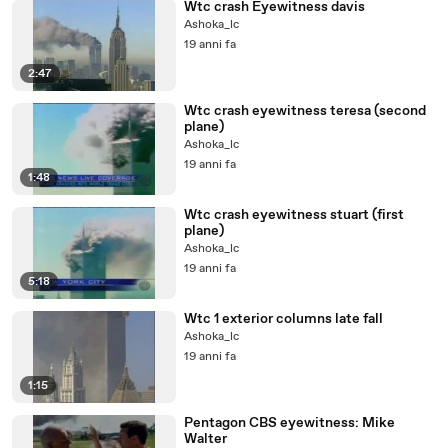
Wtc crash Eyewitness davis
Ashoka_lc
19 anni fa
2:47
Wtc crash eyewitness teresa (second
plane)
Ashoka_lc
19 anni fa
1:48
Wtc crash eyewitness stuart (first
plane)
Ashoka_lc
19 anni fa
5:18
Wtc 1 exterior columns late fall
Ashoka_lc
19 anni fa
1:15
Pentagon CBS eyewitness: Mike
Walter