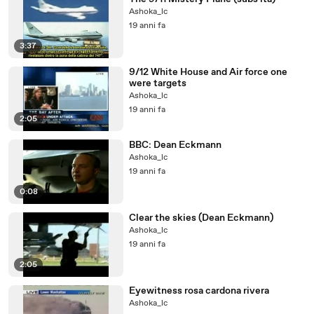
Ashoka_lc
19 anni fa
3:37
9/12 White House and Air force one
were targets
Ashoka_lc
19 anni fa
2:05
BBC: Dean Eckmann
Ashoka_lc
19 anni fa
0:08
Clear the skies (Dean Eckmann)
Ashoka_lc
19 anni fa
2:05
Eyewitness rosa cardona rivera
Ashoka_lc