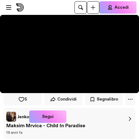
Vai al lettore
Passa al contenuto principale
Accedi
5
Condividi
Segnalibro
Segui
Jenko
Maksim Mrvica - Child In Paradise
19 anni fa