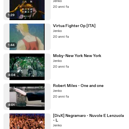
Jenko
20 anni fa
1:29
Virtua Fighter Op [ITA]
Jenko
20 anni fa
1:44
Moby-New York New York
Jenko
20 anni fa
4:04
Robert Miles - One and one
Jenko
20 anni fa
4:01
[DivX] Negramaro - Nuvole E Lenzuola
- L
Jenko