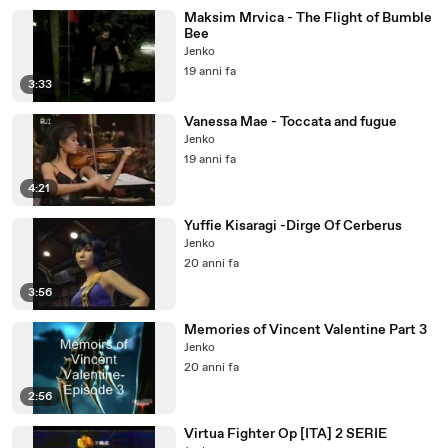
Maksim Mrvica - The Flight of Bumble
Bee
Jenko
19 anni fa
3:33
Vanessa Mae - Toccata and fugue
Jenko
19 anni fa
4:21
Yuffie Kisaragi -Dirge Of Cerberus
Jenko
20 anni fa
3:56
Memories of Vincent Valentine Part 3
Jenko
20 anni fa
2:56
Virtua Fighter Op [ITA] 2 SERIE