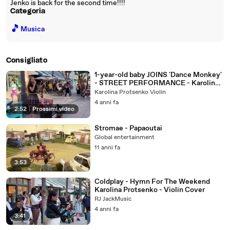
Jenko is back for the second time!!!!
Categoria
🎵
Musica
Consigliato
1-year-old baby JOINS 'Dance Monkey'
- STREET PERFORMANCE - Karolina
Protsenko & Daniele Vitale SAX
Karolina Protsenko Violin
4 anni fa
2:52
|
Prossimi video
Stromae - Papaoutai
Global entertainment
11 anni fa
3:53
Coldplay - Hymn For The Weekend
Karolina Protsenko - Violin Cover
RJ JackMusic
4 anni fa
3:41