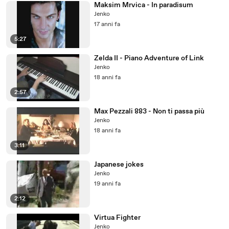
Maksim Mrvica - In paradisum
Jenko
17 anni fa
5:27
Zelda II - Piano Adventure of Link
Jenko
18 anni fa
2:57
Max Pezzali 883 - Non ti passa più
Jenko
18 anni fa
3:11
Japanese jokes
Jenko
19 anni fa
2:12
Virtua Fighter
Jenko