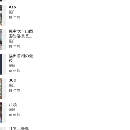
Aso
羅臼
18 年前
民主党・山岡
国対委員長が
失言
羅臼
18 年前
福田首相の最
後
羅臼
18 年前
360
羅臼
18 年前
江頭
羅臼
18 年前
リアル青島