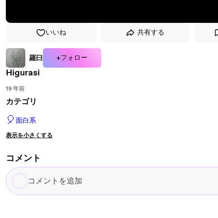
いいね
共有する
+フォロー
羅臼
Higurasi
19 年前
カテゴリ
🎈
面白系
表示を小さくする
コメント
コ
メ
ン
ト