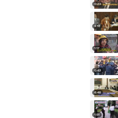
0:23
8:16
1:17
0:43
6:48
1:51