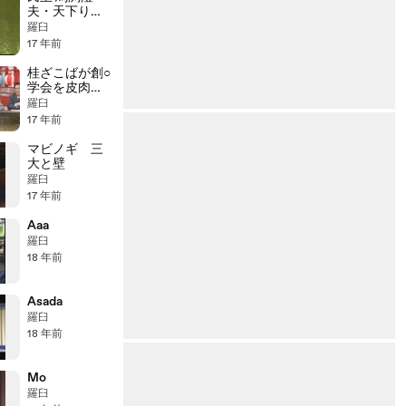
夫・天下りと
道路問題
羅臼
17 年前
桂ざこばが創○
学会を皮肉り
謝罪
羅臼
17 年前
マビノギ 三
大と壁
羅臼
17 年前
Aaa
羅臼
18 年前
Asada
羅臼
18 年前
Mo
羅臼