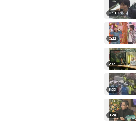
0:10
0:22
2:16
8:33
3:24