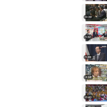
0:39
1:32
1:39
2:58
0:43