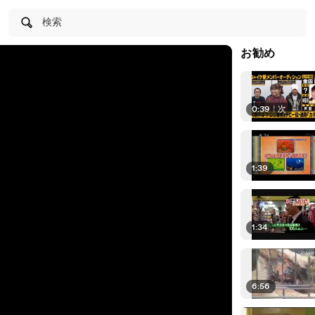
検索
お勧め
0:39
|
次
1:39
1:34
6:56