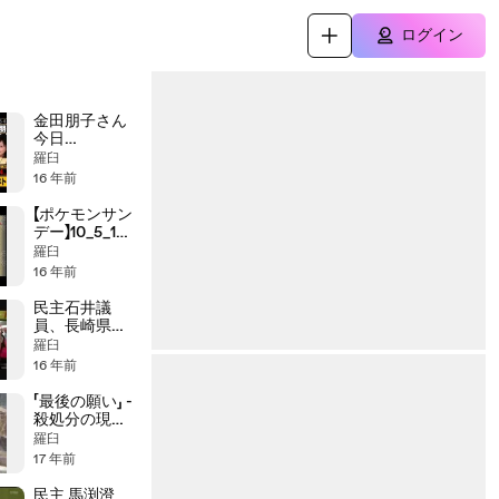
ログイン
金田朋子さん
今日
（10/09）の
羅臼
めちゃイケに
16 年前
出演
【ポケモンサン
デー】10_5_16
ポケモンブラ
羅臼
ック・ホワイ
16 年前
ト最新情報,1
民主石井議
員、長崎県民
を脅す
羅臼
16 年前
「最後の願い」 -
殺処分の現実
2009_0923
羅臼
17 年前
民主 馬渕澄