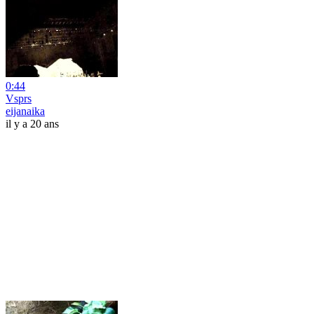
0:44
Vsprs
eijanaika
il y a 20 ans