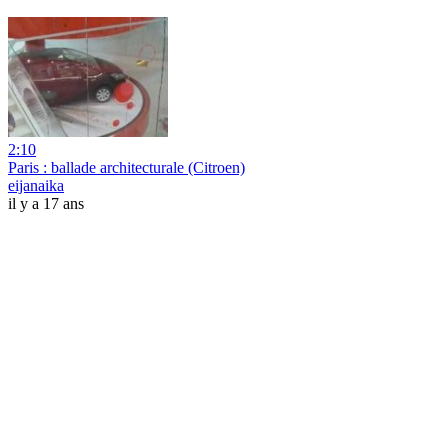
2:10
Paris : ballade architecturale (Citroen)
eijanaika
il y a 17 ans