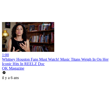
1:00
Whitney Houston Fans Must Watch! Music Titans Weigh In On Her
Iconic Hits In REELZ Doc
OK Magazine
il y a 6 ans