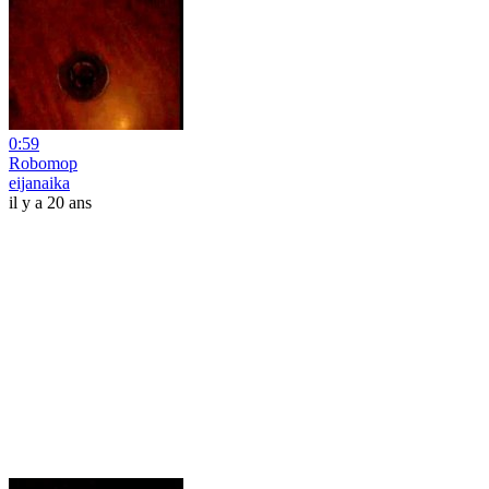
0:59
Robomop
eijanaika
il y a 20 ans