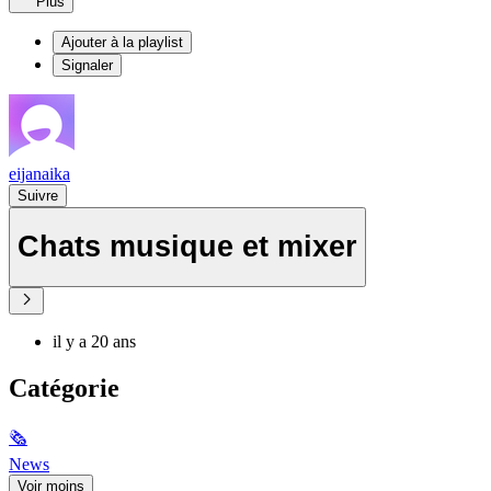
Plus
Ajouter à la playlist
Signaler
eijanaika
Suivre
Chats musique et mixer
il y a 20 ans
Catégorie
🗞
News
Voir moins