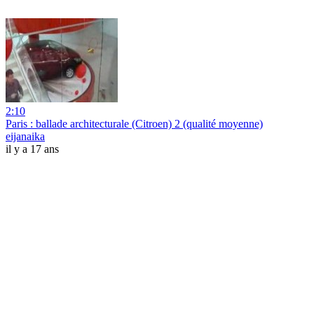
2:10
Paris : ballade architecturale (Citroen) 2 (qualité moyenne)
eijanaika
il y a 17 ans