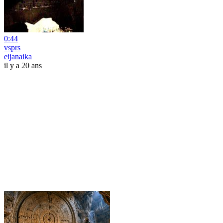
0:44
vsprs
eijanaika
il y a 20 ans