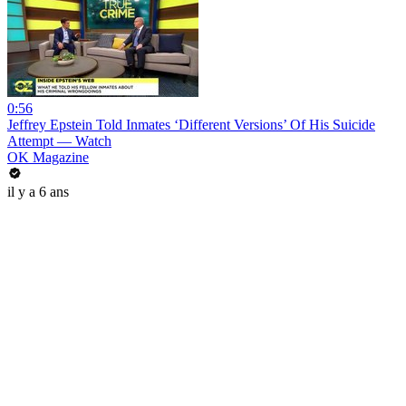
0:56
Jeffrey Epstein Told Inmates ‘Different Versions’ Of His Suicide
Attempt — Watch
OK Magazine
il y a 6 ans