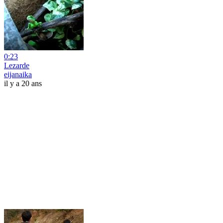
0:23
Lezarde
eijanaika
il y a 20 ans