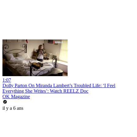
1:07
Dolly Parton On Miranda Lambert’s Troubled Life: ‘I Feel
Everything She Writes’: Watch REELZ Doc
OK Magazine
il y a 6 ans