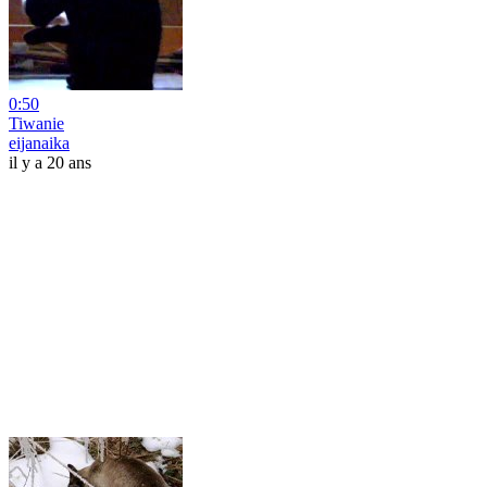
0:50
Tiwanie
eijanaika
il y a 20 ans