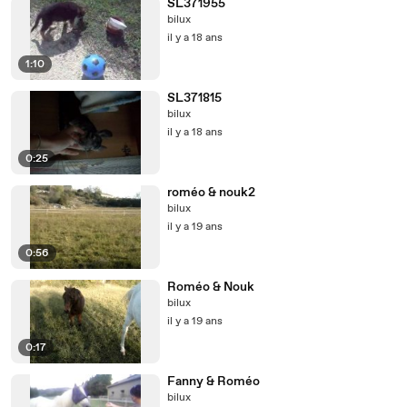
SL371955
bilux
il y a 18 ans
1:10
SL371815
bilux
il y a 18 ans
0:25
roméo & nouk2
bilux
il y a 19 ans
0:56
Roméo & Nouk
bilux
il y a 19 ans
0:17
Fanny & Roméo
bilux