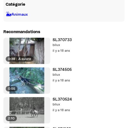
Catégorie
🐳
Animaux
Recommandations
SL370733
bilux
il y a 18 ans
0:38
|
À suivre
SL374505
bilux
il y a 18 ans
0:55
SL370524
bilux
il y a 18 ans
2:10