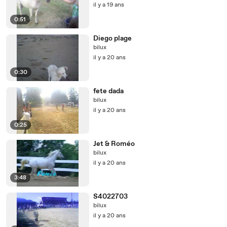
il y a 19 ans
0:51
Diego plage
bilux
il y a 20 ans
0:30
fete dada
bilux
il y a 20 ans
0:25
Jet & Roméo
bilux
il y a 20 ans
3:48
S4022703
bilux
il y a 20 ans