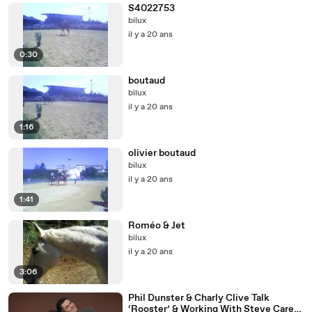
S4022753
bilux
il y a 20 ans
0:30
boutaud
bilux
il y a 20 ans
1:16
olivier boutaud
bilux
il y a 20 ans
1:41
Roméo & Jet
bilux
il y a 20 ans
3:06
Phil Dunster & Charly Clive Talk
‘Rooster’ & Working With Steve Carell