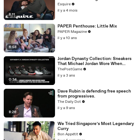
| Inquiring Minds | Esquire
Esquire
il y a 4 mois
8:11
PAPER Penthouse: Little Mix
PAPER Magazine
il y a 10 ans
6:58
Jordan Dynasty Collection: Sneakers
That Michael Jordan Wore When
Winning Six NBA Titles
ThePostGame
il y a 3 ans
0:34
Dave Rubin is defending free speech
from progressives.
The Daily Dot
il y a 9 ans
8:26
We Tried Singapore’s Most Legendary
Curry
Bon Appétit