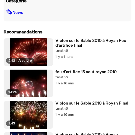
Catégorie
🗞
News
Recommandations
Violon sur le Sable 2010 à Royan Feu
d'artifice final
tmath6
il y a 11 ans
2:13
|
À suivre
feu d'artifice 15 aout royan 2010
tmath6
il y a 16 ans
13:25
Violon sur le Sable 2010 à Royan Final
tmath6
il y a 16 ans
1:43
Violon sur le Sable 2010 à Royan