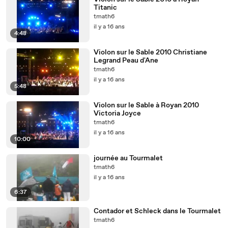
Titanic
tmath6
il y a 16 ans
4:48
Violon sur le Sable 2010 Christiane
Legrand Peau d'Ane
tmath6
il y a 16 ans
5:48
Violon sur le Sable à Royan 2010
Victoria Joyce
tmath6
il y a 16 ans
10:00
journée au Tourmalet
tmath6
il y a 16 ans
6:37
Contador et Schleck dans le Tourmalet
tmath6