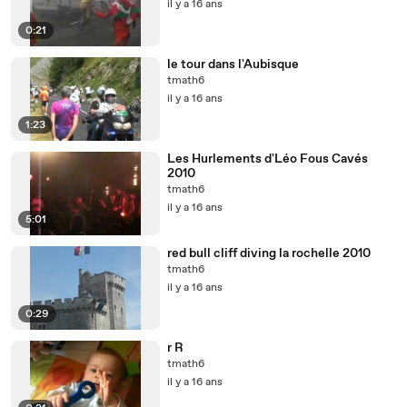
il y a 16 ans
0:21
le tour dans l'Aubisque
tmath6
il y a 16 ans
1:23
Les Hurlements d'Léo Fous Cavés
2010
tmath6
il y a 16 ans
5:01
red bull cliff diving la rochelle 2010
tmath6
il y a 16 ans
0:29
r R
tmath6
il y a 16 ans