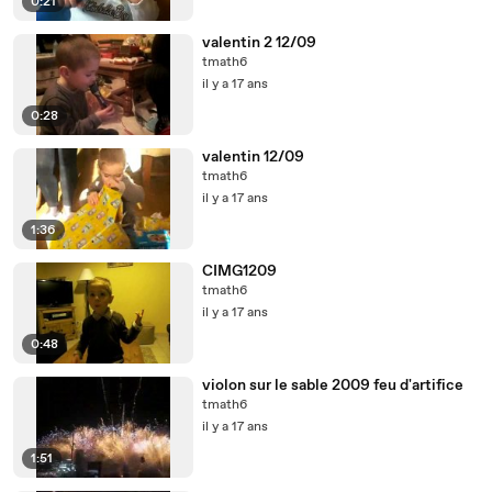
0:21
valentin 2 12/09
tmath6
il y a 17 ans
0:28
valentin 12/09
tmath6
il y a 17 ans
1:36
CIMG1209
tmath6
il y a 17 ans
0:48
violon sur le sable 2009 feu d'artifice
tmath6
il y a 17 ans
1:51