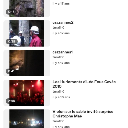
il y a 17 ans
0:18
crazannes2
tmath6
il y a 17 ans
0:39
crazannes1
tmath6
il y a 17 ans
0:41
Les Hurlements d'Léo Fous Cavés
2010
tmath6
il y a 16 ans
2:46
Violon sur le sable invité surprise
Christophe Maé
tmath6
il y a 17 ans