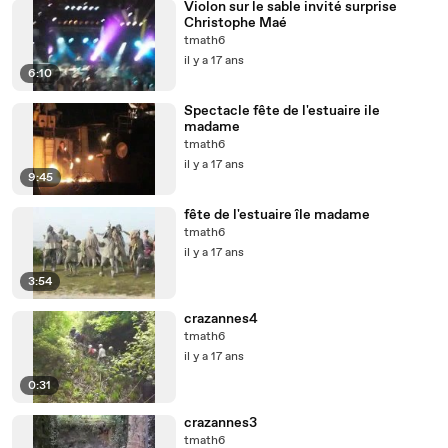
Violon sur le sable invité surprise
Christophe Maé
tmath6
il y a 17 ans
6:10
Spectacle fête de l'estuaire ile
madame
tmath6
il y a 17 ans
9:45
fête de l'estuaire île madame
tmath6
il y a 17 ans
3:54
crazannes4
tmath6
il y a 17 ans
0:31
crazannes3
tmath6