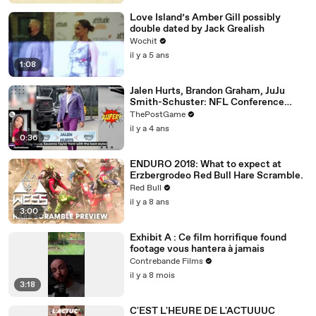
Love Island’s Amber Gill possibly
double dated by Jack Grealish
Wochit
il y a 5 ans
1:08
Jalen Hurts, Brandon Graham, JuJu
Smith-Schuster: NFL Conference
Championship Fashion Winners
ThePostGame
il y a 4 ans
0:36
ENDURO 2018: What to expect at
Erzbergrodeo Red Bull Hare Scramble.
Red Bull
il y a 8 ans
3:00
Exhibit A : Ce film horrifique found
footage vous hantera à jamais
Contrebande Films
il y a 8 mois
3:18
C'EST L'HEURE DE L'ACTUUUC