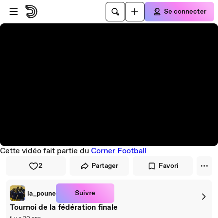
Passer au player
Passer au contenu principal
Se connecter
Cette vidéo fait partie du
Corner Football
2
Partager
Favori
Suivre
la_poune
Tournoi de la fédération finale