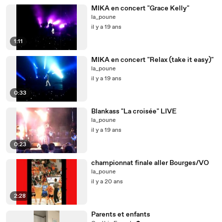
MIKA en concert "Grace Kelly"
la_poune
il y a 19 ans
1:11
MIKA en concert "Relax (take it easy)"
la_poune
il y a 19 ans
0:33
Blankass "La croisée" LIVE
la_poune
il y a 19 ans
0:23
championnat finale aller Bourges/VO
la_poune
il y a 20 ans
2:28
Parents et enfants