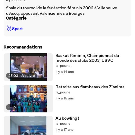
il y a 20 ans
finale du tournoi de la fédération féminin 2006 à Villeneuve
d'Ascq, opposant Valenciennes à Bourges
Catégorie
🥇
Sport
Recommandations
Basket féminin, Championnat du
monde des clubs 2003, USVO
la_poune
il y a 14 ans
25:03
|
À suivre
Retraite aux flambeaux des Z'anims
la_poune
il y a 15 ans
5:36
Au bowling !
la_poune
il y a 17 ans