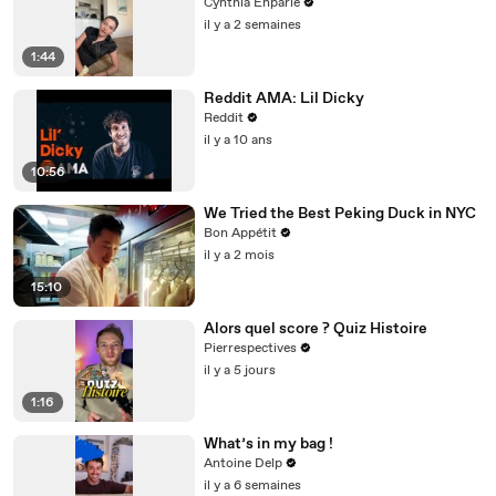
Cynthia Enparle
il y a 2 semaines
1:44
Reddit AMA: Lil Dicky
Reddit
il y a 10 ans
10:56
We Tried the Best Peking Duck in NYC
Bon Appétit
il y a 2 mois
15:10
Alors quel score ? Quiz Histoire
Pierrespectives
il y a 5 jours
1:16
What’s in my bag !
Antoine Delp
il y a 6 semaines