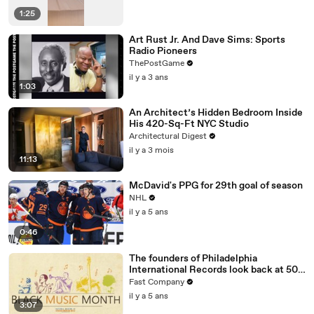
1:25
Art Rust Jr. And Dave Sims: Sports
Radio Pioneers
ThePostGame
il y a 3 ans
1:03
An Architect’s Hidden Bedroom Inside
His 420-Sq-Ft NYC Studio
Architectural Digest
il y a 3 mois
11:13
McDavid's PPG for 29th goal of season
NHL
il y a 5 ans
0:46
The founders of Philadelphia
International Records look back at 50
amazing years
Fast Company
il y a 5 ans
3:07