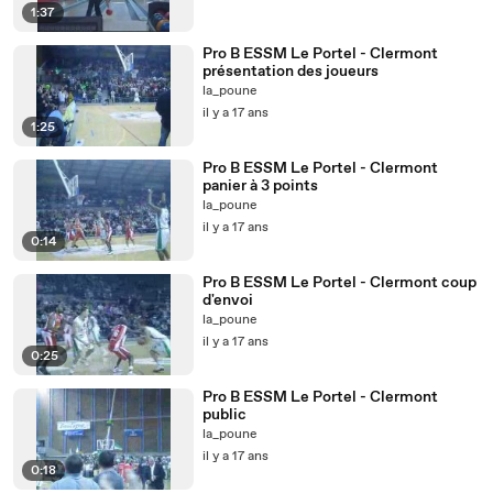
1:37
Pro B ESSM Le Portel - Clermont
présentation des joueurs
la_poune
il y a 17 ans
1:25
Pro B ESSM Le Portel - Clermont
panier à 3 points
la_poune
il y a 17 ans
0:14
Pro B ESSM Le Portel - Clermont coup
d'envoi
la_poune
il y a 17 ans
0:25
Pro B ESSM Le Portel - Clermont
public
la_poune
il y a 17 ans
0:18