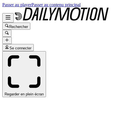
Passer au player
Passer au contenu principal
Rechercher
Se connecter
Regarder en plein écran