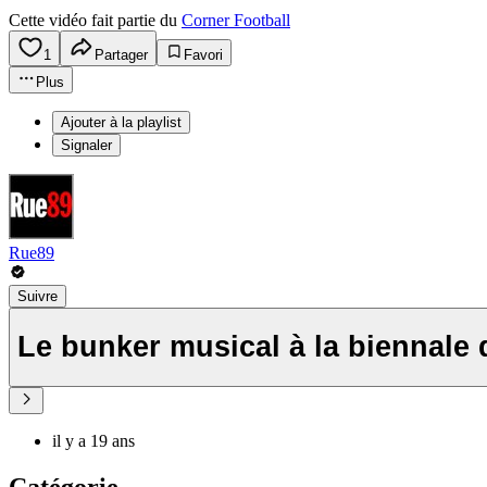
Cette vidéo fait partie du
Corner Football
1
Partager
Favori
Plus
Ajouter à la playlist
Signaler
Rue89
Suivre
Le bunker musical à la biennale
il y a 19 ans
Catégorie