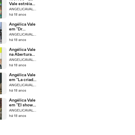
Vale estréia
no
ANGELICAVALEBRASIL
Metropolitan
há 18 anos
Angélica Vale
em "Dr
Candido
ANGELICAVALEBRASIL
Perez"
há 18 anos
Angélica Vale
na Abertura
do La Parodia
ANGELICAVALEBRASIL
há 18 anos
Angélica Vale
em "La criada
bien criada"
ANGELICAVALEBRASIL
há 18 anos
Angélica Vale
em "El show
del loco"
ANGELICAVALEBRASIL
há 18 anos