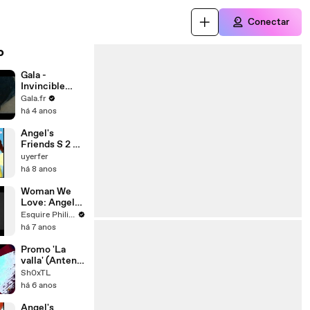
Conectar
o
Gala -
Invincible
d'Angelina
Gala.fr
Jolie
há 4 anos
Angel's
Friends S 2 E 1
(VF)
uyerfer
há 8 anos
Woman We
Love: Angel
Aquino
Esquire Philippines
há 7 anos
Promo 'La
valla' (Antena
3)
Sh0xTL
há 6 anos
Angel's