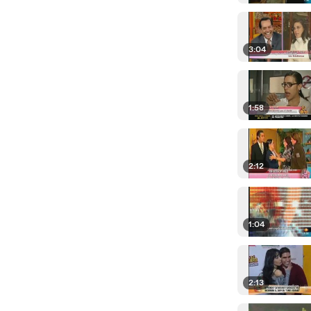
3:04
1:58
2:12
1:04
2:13