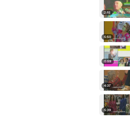
2:15
5:50
0:59
4:37
5:39