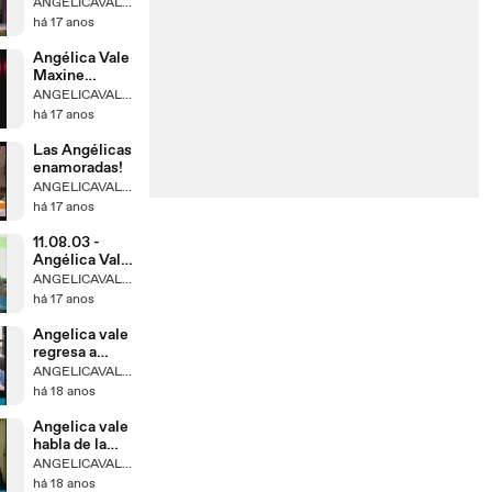
suposta
ANGELICAVALEBRASIL
gravidez de La
há 17 anos
Vale
Angélica Vale
Maxine
Woodside
ANGELICAVALEBRASIL
15.04.2009 -
há 17 anos
Parte I
Las Angélicas
enamoradas!
ANGELICAVALEBRASIL
há 17 anos
11.08.03 -
Angélica Vale
fala de seu pai
ANGELICAVALEBRASIL
e de Irma
há 17 anos
Serrano
Angelica vale
regresa a
grabar lfmb
ANGELICAVALEBRASIL
há 18 anos
Angelica vale
habla de la
escena de la
ANGELICAVALEBRASIL
alberca
há 18 anos