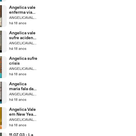
Angelica vale
enferma via
telefonica
ANGELICAVALEBRASIL
há 18 anos
Angelica vale
sufre acidente
lfmb
ANGELICAVALEBRASIL
há 18 anos
Angelica sufre
crisis
ANGELICAVALEBRASIL
há 18 anos
Angelica
maria fala da
cena da
ANGELICAVALEBRASIL
alberca
há 18 anos
Angelica Vale
em New Year
´s Eve (ensaio)
ANGELICAVALEBRASIL
há 18 anos
11.07.03 - La