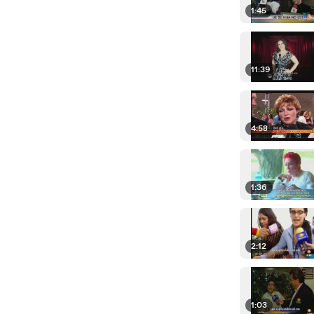
1:45
11:39
4:58
1:36
2:12
1:03