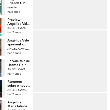
Friends S 2 E
4 (VF)
uyerfer
há 8 anos
Preview:
Angélica Vale
em Todobebé
ANGELICAVALEBRASIL
há 17 anos
Angélica Vale
apresenta
seminário
ANGELICAVALEBRASIL
Lactaid
há 17 anos
La Vale fala de
Hazme Reír
ANGELICAVALEBRASIL
há 17 anos
Rumores
sobre o novo
romance de
ANGELICAVALEBRASIL
La Vale
há 17 anos
Angélica
María fala de