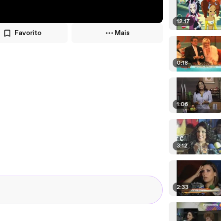
12:17
Favorito
Mais
0:18
1:06
3:12
2:33