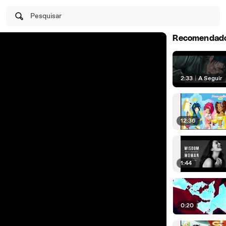
Pesquisar
Recomendad
2:33
|
A Seguir
12:36
1:44
0:20