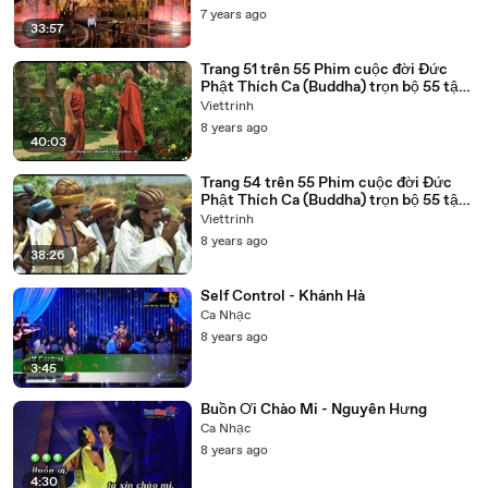
7 years ago
33:57
Trang 51 trên 55 Phim cuộc đời Đức
Phật Thích Ca (Buddha) trọn bộ 55 tập
lồng tiếng
Viettrinh
8 years ago
40:03
Trang 54 trên 55 Phim cuộc đời Đức
Phật Thích Ca (Buddha) trọn bộ 55 tập
lồng tiếng
Viettrinh
8 years ago
38:26
Self Control - Khánh Hà
Ca Nhạc
8 years ago
3:45
Buồn Ơi Chào Mi - Nguyên Hưng
Ca Nhạc
8 years ago
4:30