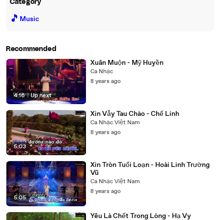
Category
🎵
Music
Recommended
Xuân Muộn - Mỹ Huyền
Ca Nhạc
8 years ago
4:16
|
Up next
Xin Vẫy Tau Chào - Chế Linh
Ca Nhạc Việt Nam
8 years ago
5:03
Xin Tròn Tuổi Loạn - Hoài Linh Trường
Vũ
Ca Nhạc Việt Nam
8 years ago
5:05
Yêu Là Chết Trong Lòng - Hạ Vy