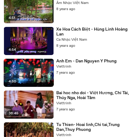
Âm Nhạc Việt Nam
8 years ago
4:51
Xe Hoa Cách Biệt - Hùng Linh Hoàng
Lan
Ca Nhạc Việt Nam
8 years ago
4:54
Anh Em - Dan Nguyen Y Phung
Viettrinh
7 years ago
4:50
Bai hoc nho doi - Việt Hương, Chí Tài,
Thúy Nga, Hoài Tâm
Viettrinh
7 years ago
36:45
Tu Thien- Hoai linh,Chi tai,Trung
Dan,Thuy Phuong
Viettrinh