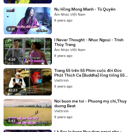
Nụ Hồng Mong Manh - Tú Quyên
Âm Nhạc Việt Nam
8 years ago
4:31
I Never Thought - Nhạc Ngoại - Trish
Thùy Trang
Âm Nhạc Việt Nam
8 years ago
4:26
Trang 55 trên 55 Phim cuộc đời Đức
Phật Thích Ca (Buddha) lồng tiếng 55
tập trọn bộ
Viettrinh
8 years ago
42:23
Noi buon me toi - Phuong my chi,Thuy
duong Beat
Viettrinh
8 years ago
5:43