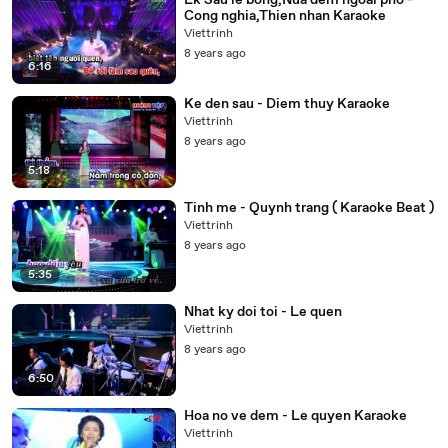
Lk Sau le bong,Nua dem ngoai pho -
Cong nghia,Thien nhan Karaoke
Viettrinh
8 years ago
6:16
Ke den sau - Diem thuy Karaoke
Viettrinh
8 years ago
5:18
Tinh me - Quynh trang ( Karaoke Beat )
Viettrinh
8 years ago
5:35
Nhat ky doi toi - Le quen
Viettrinh
8 years ago
6:50
Hoa no ve dem - Le quyen Karaoke
Viettrinh