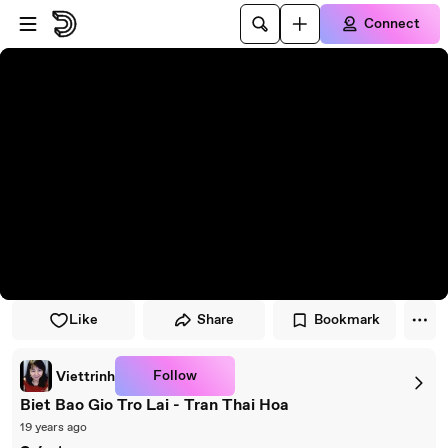
Skip to player
Skip to main content
Connect
Like
Share
Bookmark
Follow
Viettrinh
Biet Bao Gio Tro Lai - Tran Thai Hoa
19 years ago