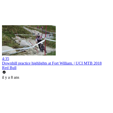
4:35
Downhill practice highlights at Fort William. | UCI MTB 2018
Red Bull
il y a 8 ans