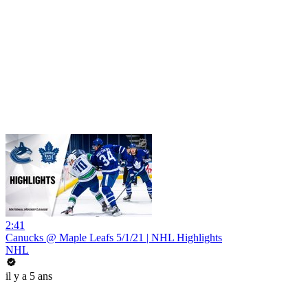
2:41
Canucks @ Maple Leafs 5/1/21 | NHL Highlights
NHL
il y a 5 ans