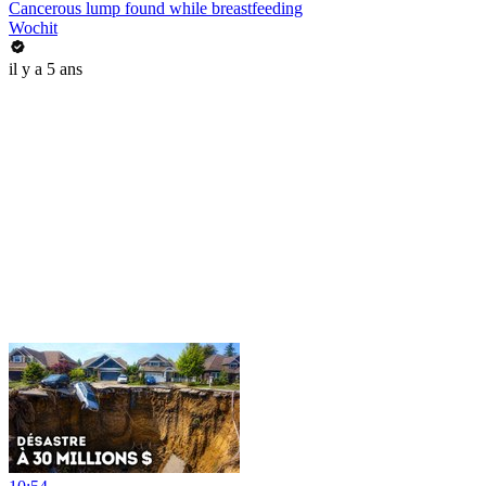
Cancerous lump found while breastfeeding
Wochit
il y a 5 ans