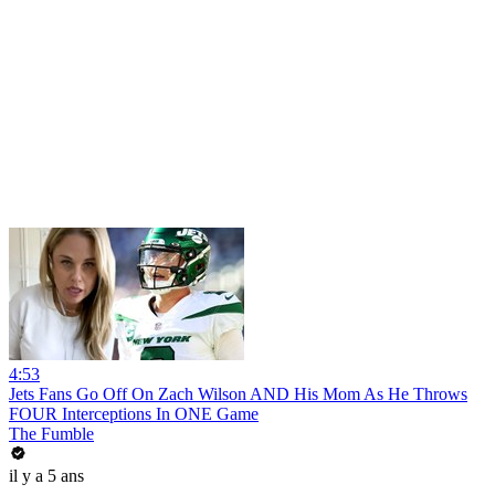
4:53
Jets Fans Go Off On Zach Wilson AND His Mom As He Throws
FOUR Interceptions In ONE Game
The Fumble
il y a 5 ans