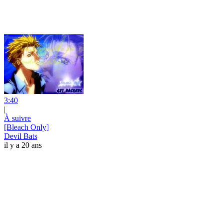
3:40
|
À suivre
[Bleach Only]
Devil Bats
il y a 20 ans