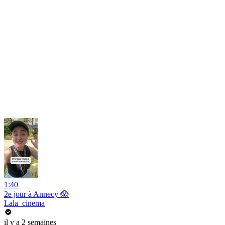
1:40
2e jour à Annecy 😱
Lala_cinema
il y a 2 semaines