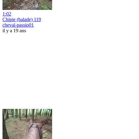
1:02
Chipie (balade) 119
cheval-passio01
il y a 19 ans