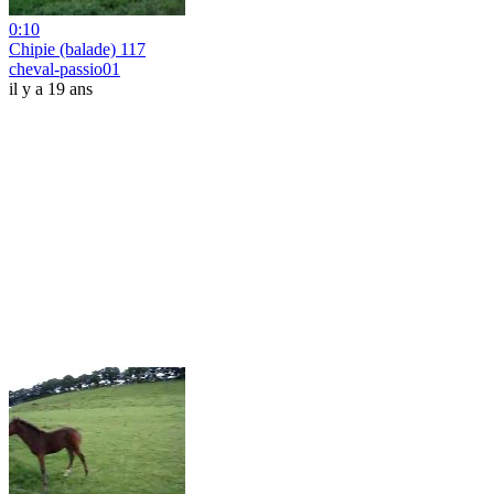
0:10
Chipie (balade) 117
cheval-passio01
il y a 19 ans