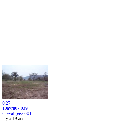
0:27
10avril07 039
cheval-passio01
il y a 19 ans