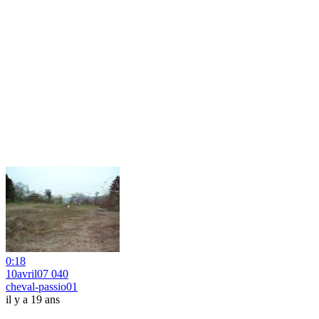
0:18
10avril07 040
cheval-passio01
il y a 19 ans