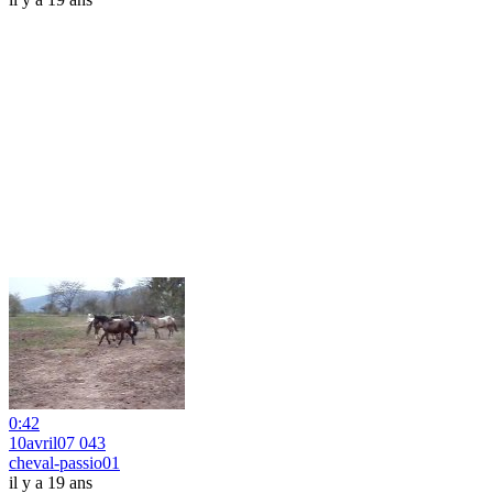
0:42
10avril07 043
cheval-passio01
il y a 19 ans