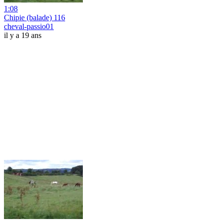
1:08
Chipie (balade) 116
cheval-passio01
il y a 19 ans