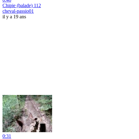
Chipie (balade) 112
cheval-passio01
il y a 19 ans
0:31