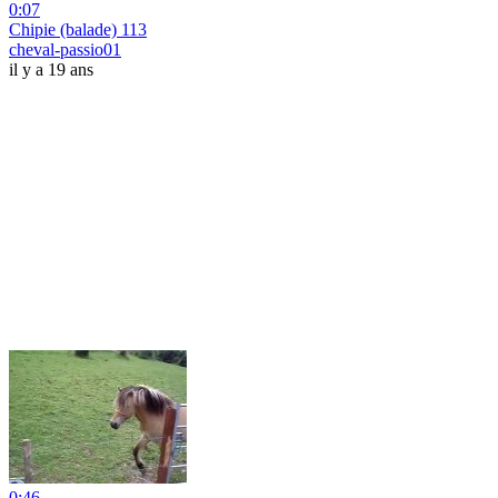
0:07
Chipie (balade) 113
cheval-passio01
il y a 19 ans
0:46