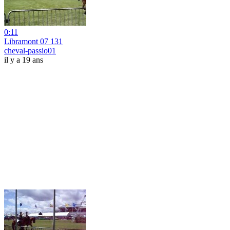
0:11
Libramont 07 131
cheval-passio01
il y a 19 ans