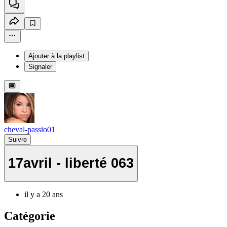
Ajouter à la playlist
Signaler
cheval-passio01
Suivre
17avril - liberté 063
il y a 20 ans
Catégorie