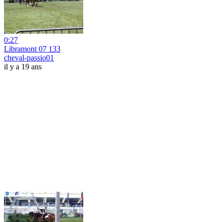
0:27
Libramont 07 133
cheval-passio01
il y a 19 ans