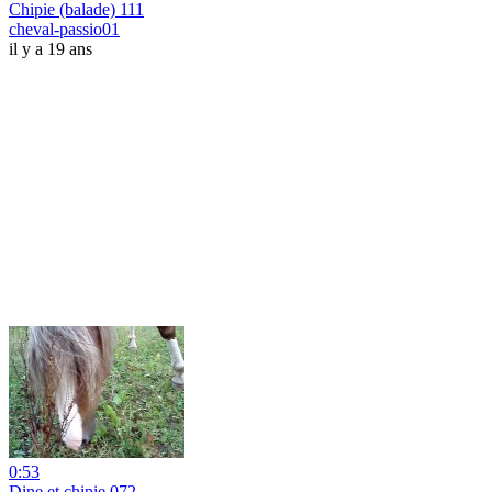
Chipie (balade) 111
cheval-passio01
il y a 19 ans
0:53
Dine et chipie 072