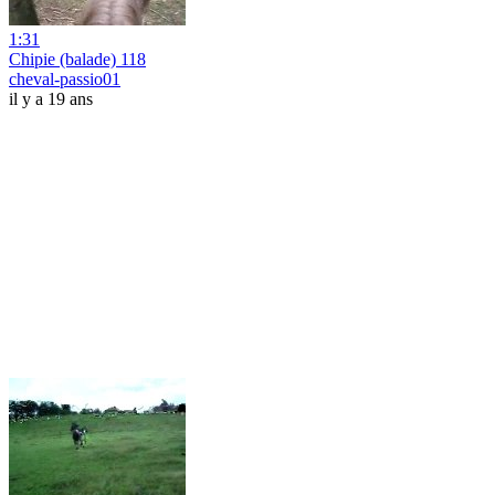
1:31
Chipie (balade) 118
cheval-passio01
il y a 19 ans