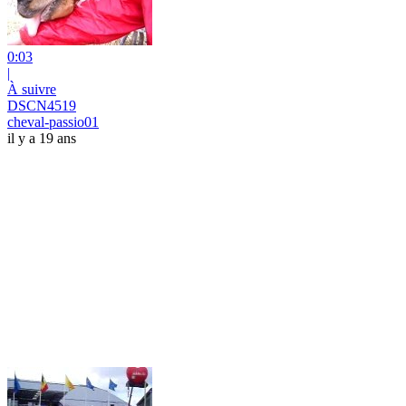
0:03
|
À suivre
DSCN4519
cheval-passio01
il y a 19 ans