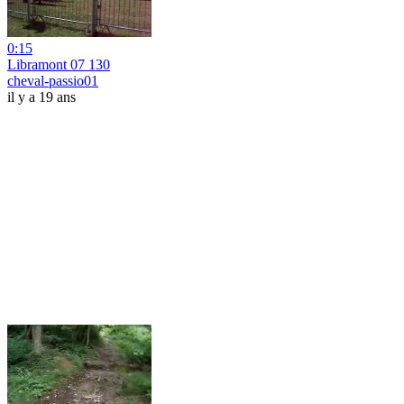
0:15
Libramont 07 130
cheval-passio01
il y a 19 ans