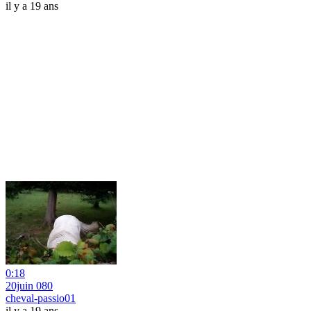
il y a 19 ans
0:18
20juin 080
cheval-passio01
il y a 19 ans