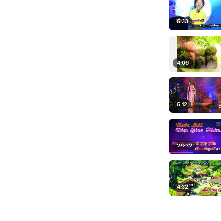
5:33
4:06
5:12
26:32
4:32