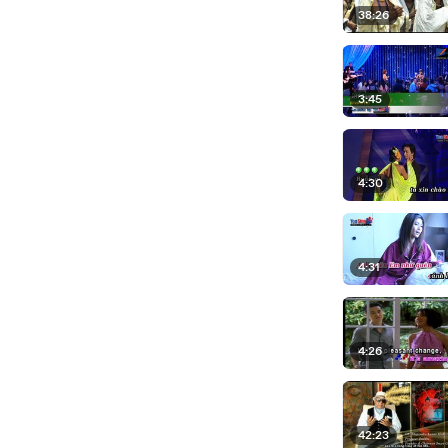
38:26
3:45
4:30
4:31
4:26
42:23