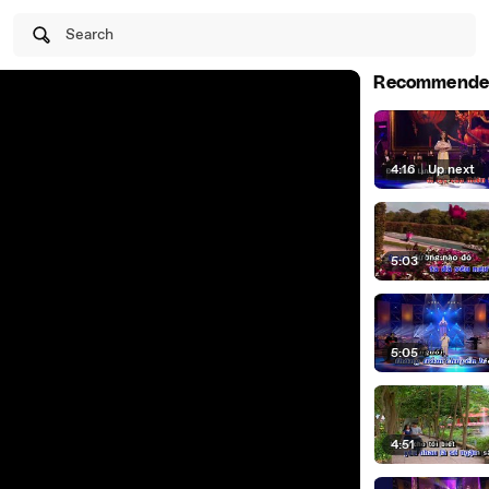
Search
Recommende
4:16
|
Up next
5:03
5:05
4:51