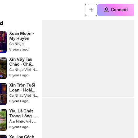
Connect
d
Xuân Muộn -
Mỹ Huyền
Ca Nhạc
8 years ago
Xin Vẫy Tau
Chào - Chế
Linh
Ca Nhạc Việt Nam
8 years ago
Xin Tròn Tuổi
Loạn - Hoài
Linh Trường
Ca Nhạc Việt Nam
Vũ
8 years ago
Yêu Là Chết
Trong Lòng -
Hạ Vy
Âm Nhạc Việt Nam
8 years ago
Xe Hoa Cách