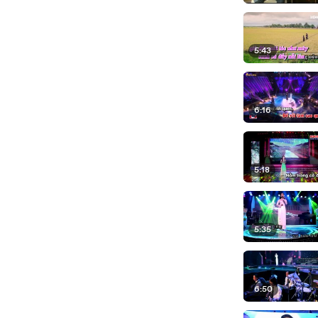
5:43
6:16
5:18
5:35
6:50