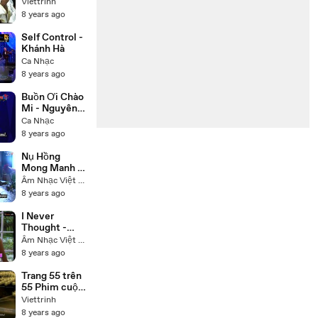
đời Đức Phật
Viettrinh
Thích Ca
8 years ago
(Buddha) trọn
bộ 55 tập lồng
Self Control -
tiếng
Khánh Hà
Ca Nhạc
8 years ago
Buồn Ơi Chào
Mi - Nguyên
Hưng
Ca Nhạc
8 years ago
Nụ Hồng
Mong Manh -
Tú Quyên
Âm Nhạc Việt Nam
8 years ago
I Never
Thought -
Nhạc Ngoại -
Âm Nhạc Việt Nam
Trish Thùy
8 years ago
Trang
Trang 55 trên
55 Phim cuộc
đời Đức Phật
Viettrinh
Thích Ca
8 years ago