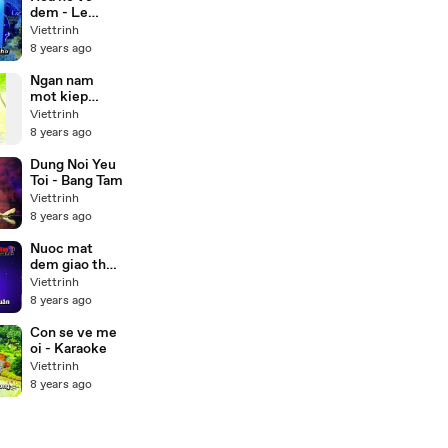
dem - Le
quyen
Viettrinh
Karaoke
8 years ago
Ngan nam
mot kiep
nguoi
Viettrinh
8 years ago
Dung Noi Yeu
Toi - Bang Tam
Viettrinh
8 years ago
Nuoc mat
dem giao thua
- Karaoke
Viettrinh
8 years ago
Con se ve me
oi - Karaoke
Viettrinh
8 years ago