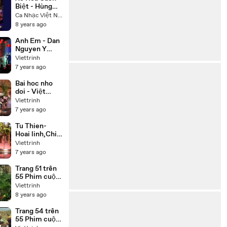
Biệt - Hùng
Linh Hoàng
Ca Nhạc Việt Nam
Lan
8 years ago
Anh Em - Dan
Nguyen Y
Phung
Viettrinh
7 years ago
Bai hoc nho
doi - Việt
Hương, Chí
Viettrinh
Tài, Thúy Nga,
7 years ago
Hoài Tâm
Tu Thien-
Hoai linh,Chi
tai,Trung
Viettrinh
Dan,Thuy
7 years ago
Phuong
Trang 51 trên
55 Phim cuộc
đời Đức Phật
Viettrinh
Thích Ca
8 years ago
(Buddha) trọn
bộ 55 tập lồng
Trang 54 trên
tiếng
55 Phim cuộc