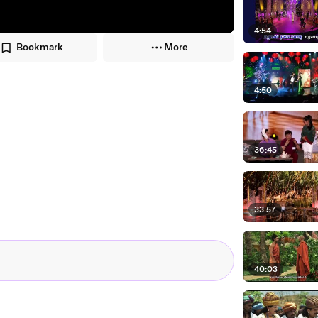
4:54
Bookmark
More
4:50
36:45
33:57
40:03