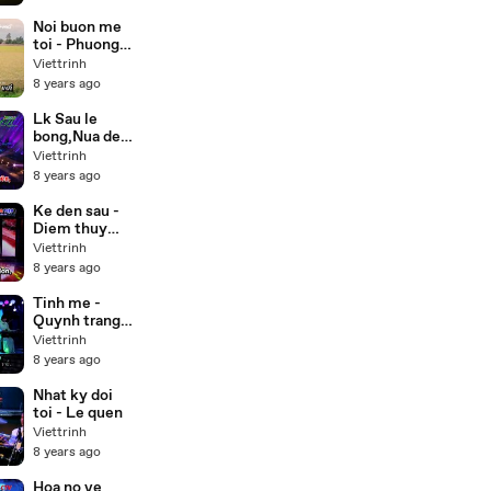
(Buddha) lồng
tiếng 55 tập
Noi buon me
trọn bộ
toi - Phuong
my chi,Thuy
Viettrinh
duong Beat
8 years ago
Lk Sau le
bong,Nua dem
ngoai pho -
Viettrinh
Cong
8 years ago
nghia,Thien
nhan Karaoke
Ke den sau -
Diem thuy
Karaoke
Viettrinh
8 years ago
Tinh me -
Quynh trang (
Karaoke Beat
Viettrinh
)
8 years ago
Nhat ky doi
toi - Le quen
Viettrinh
8 years ago
Hoa no ve