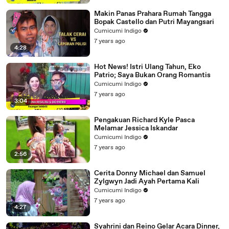
Makin Panas Prahara Rumah Tangga
Bopak Castello dan Putri Mayangsari
Cumicumi Indigo
7 years ago
4:28
Hot News! Istri Ulang Tahun, Eko
Patrio; Saya Bukan Orang Romantis
Cumicumi Indigo
7 years ago
3:04
Pengakuan Richard Kyle Pasca
Melamar Jessica Iskandar
Cumicumi Indigo
7 years ago
2:56
Cerita Donny Michael dan Samuel
Zylgwyn Jadi Ayah Pertama Kali
Cumicumi Indigo
7 years ago
4:27
Syahrini dan Reino Gelar Acara Dinner,