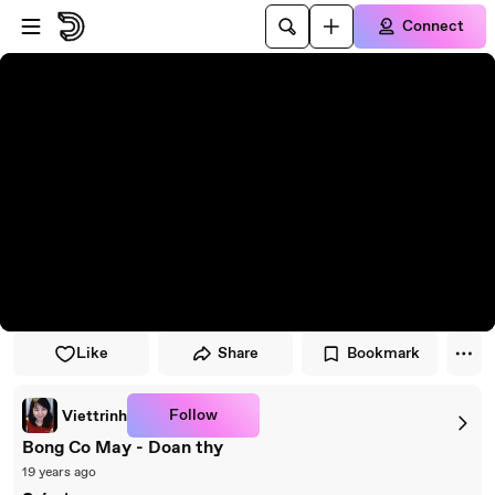
Skip to player
Skip to main content
Connect
Like
Share
Bookmark
Follow
Viettrinh
Bong Co May - Doan thy
19 years ago