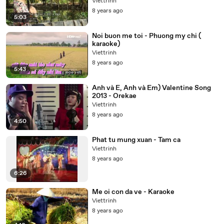
Viettrinh
8 years ago
5:03
Noi buon me toi - Phuong my chi (
karaoke)
Viettrinh
8 years ago
5:43
Anh và E, Anh và Em) Valentine Song
2013 - Orekae
Viettrinh
8 years ago
4:50
Phat tu mung xuan - Tam ca
Viettrinh
8 years ago
6:26
Me oi con da ve - Karaoke
Viettrinh
8 years ago