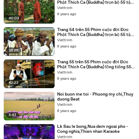
Phật Thích Ca (Buddha) trọn bộ 55 tập
lồng tiếng
Viettrinh
8 years ago
40:03
Trang 54 trên 55 Phim cuộc đời Đức
Phật Thích Ca (Buddha) trọn bộ 55 tập
lồng tiếng
Viettrinh
8 years ago
38:26
Trang 55 trên 55 Phim cuộc đời Đức
Phật Thích Ca (Buddha) lồng tiếng 55
tập trọn bộ
Viettrinh
8 years ago
42:23
Noi buon me toi - Phuong my chi,Thuy
duong Beat
Viettrinh
8 years ago
5:43
Lk Sau le bong,Nua dem ngoai pho -
Cong nghia,Thien nhan Karaoke
Viettrinh