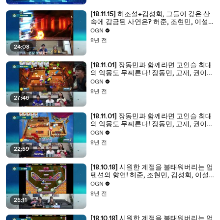
[18.11.15] 허조설+김성회, 그들이 깊은 산
속에 감금된 사연은? 허준, 조현민, 이설,
김성회 (메가맨11) (2/2) - 켠김에 왕까지
OGN
2018 16화
8년 전
24:08
[18.11.01] 장동민과 함께라면 고인슬 최대
의 악몽도 무찌른다! 장동민, 고재, 권이
슬, 인트, 김영준(오버쿡드2) (2/2) - 켠김
OGN
에 왕까지 2018 15화
8년 전
27:46
[18.11.01] 장동민과 함께라면 고인슬 최대
의 악몽도 무찌른다! 장동민, 고재, 권이
슬, 인트, 김영준(오버쿡드2) (1/2) - 켠김
OGN
에 왕까지 2018 15화
8년 전
22:59
[18.10.18] 시원한 계절을 불태워버리는 업
텐션의 향연! 허준, 조현민, 김성회, 이설
(스노우 브로스) (1/2) - 켠김에 왕까지
OGN
2018 14화
8년 전
25:11
[18.10.18] 시원한 계절을 불태워버리는 업