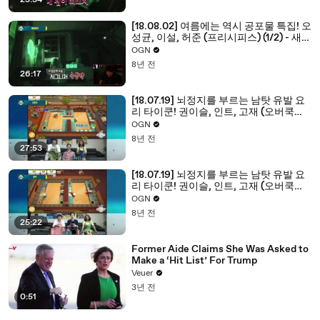
25:34
[18.08.02] 여름에는 역시 공포물 특집! 오
성균, 이설, 허준 (프리시피스) (1/2) - 새벽
에서 황혼까지 2018 1화
OGN
8년 전
26:17
[18.07.19] 뇌정지를 부르는 남탓 유발 요
리 타이쿤! 권이슬, 인트, 고재 (오버쿡드)
1부 - 켠김에 왕까지 2018 9화
OGN
8년 전
27:53
[18.07.19] 뇌정지를 부르는 남탓 유발 요
리 타이쿤! 권이슬, 인트, 고재 (오버쿡드)
2부 - 켠김에 왕까지 2018 9화
OGN
8년 전
25:22
Former Aide Claims She Was Asked to
Make a ‘Hit List’ For Trump
Veuer
3년 전
0:51