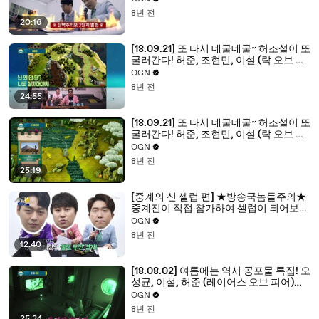
8년 전
20:16
[18.09.21] 또 다시 데굴데굴~ 허조설이 또
굴러간다! 허준, 조현민, 이설 (락 오브 에
이지 2) (1/2) - 켠김에 왕까지 2018 12화
OGN
8년 전
24:55
[18.09.21] 또 다시 데굴데굴~ 허조설이 또
굴러간다! 허준, 조현민, 이설 (락 오브 에
이지 2) (2/2) - 켠김에 왕까지 2018 12화
OGN
8년 전
25:19
[중계의 신 셀럽 편] ★방송국놈들주의★
중계진이 직접 참가하여 셀럽이 되어보는
셀럽중계
OGN
8년 전
12:40
[18.08.02] 여름에는 역시 공포물 특집! 오
성균, 이설, 허준 (레이어스 오브 피어)
(2/2) - 새벽에서 황혼까지 2018 1화
OGN
8년 전