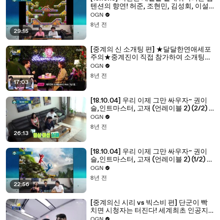
텐션의 향연! 허준, 조현민, 김성회, 이설
(스노우 브로스) (2/2) - 켠김에 왕까지
OGN
2018 14화
8년 전
29:15
[중계의 신 소개팅 편] ★달달한연애세포
주의★중계진이 직접 참가하여 소개팅남
이 되어보는 소개팅중계
OGN
8년 전
17:03
[18.10.04] 우리 이제 그만 싸우자~ 권이
슬,인트마스터, 고재 (언레이블 2) (2/2) -
켠김에 왕까지 2018 13화
OGN
8년 전
26:13
[18.10.04] 우리 이제 그만 싸우자~ 권이
슬,인트마스터, 고재 (언레이블 2) (1/2) -
켠김에 왕까지 2018 13화
OGN
8년 전
22:56
[중계의신 시리 vs 빅스비 편] 단군이 빡
치면 시청자는 터진다! 세계최초 인공지
능 모의고사!
OGN