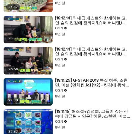
8년 전
27:52
[18.12.14] 역대급 게스트와 함게하는 고.
인.슬의 켠김에 왕까지!(슈퍼 버니맨)
(1/2) - 켠김에 왕까지 2018 18화
OGN
8년 전
25:53
[18.12.14] 역대급 게스트와 함게하는 고.
인.슬의 켠김에 왕까지!(슈퍼 버니맨)
(2/2) - 켠김에 왕까지 2018 18화
OGN
8년 전
26:56
[18.11.29] G-STAR 2018 특집 허준, 조현
민, 이설 (먼치킨.io) (1/2) - 켠김에 왕까지
2018 17화
OGN
8년 전
27:30
[18.11.15] 허조설+김성회, 그들이 깊은 산
속에 감금된 사연은? 허준, 조현민, 이설,
김성회 (메가맨11) (1/2) - 켠김에 왕까지
OGN
2018 16화
8년 전
28:23