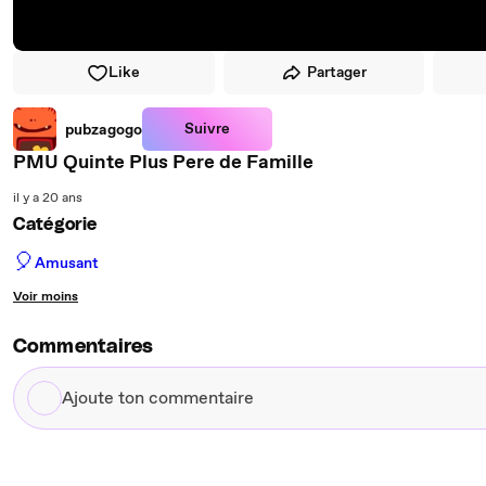
Like
Partager
Suivre
pubzagogo
PMU Quinte Plus Pere de Famille
il y a 20 ans
Catégorie
🎈
Amusant
Voir moins
Commentaires
Ajoute
ton
commentaire