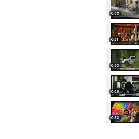
0:30
0:31
0:30
0:26
0:30