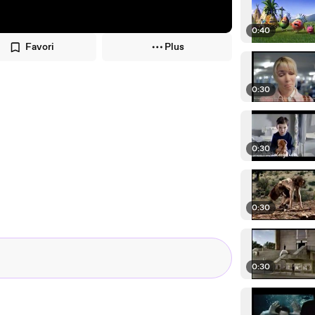
0:40
Favori
Plus
0:30
0:30
0:30
0:30