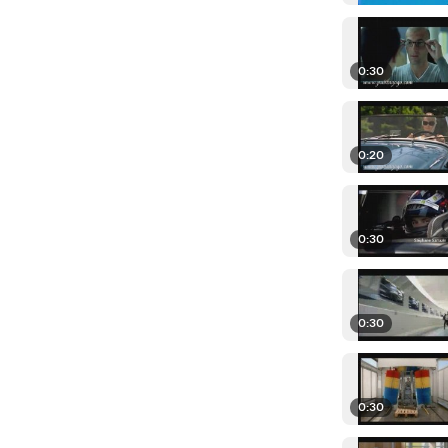
0:30
0:20
0:30
0:30
0:30