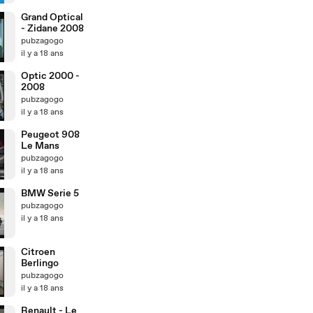
Grand Optical
- Zidane 2008
pubzagogo
il y a 18 ans
Optic 2000 -
2008
pubzagogo
il y a 18 ans
Peugeot 908
Le Mans
pubzagogo
il y a 18 ans
BMW Serie 5
pubzagogo
il y a 18 ans
Citroen
Berlingo
pubzagogo
il y a 18 ans
Renault - Le