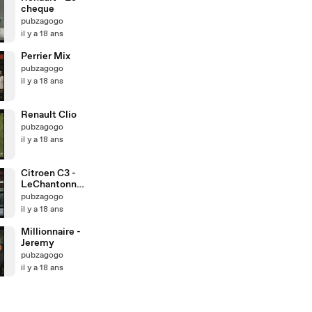
cheque
pubzagogo
il y a 18 ans
Perrier Mix
pubzagogo
il y a 18 ans
Renault Clio
pubzagogo
il y a 18 ans
Citroen C3 -
LeChantonne
ur
pubzagogo
il y a 18 ans
Millionnaire -
Jeremy
pubzagogo
il y a 18 ans