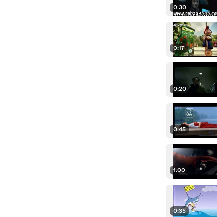
0:30
0:17
0:20
0:45
1:00
0:35