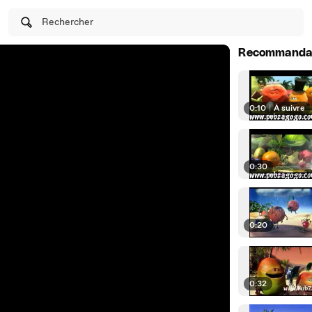
Rechercher
Recommanda
0:10
|
À suivre
0:30
0:20
0:32