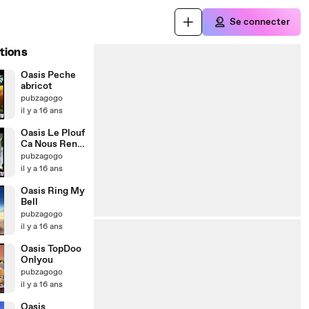
Se connecter
tions
Oasis Peche
abricot
pubzagogo
il y a 16 ans
Oasis Le Plouf
Ca Nous Rend
Ouf
pubzagogo
il y a 16 ans
Oasis Ring My
Bell
pubzagogo
il y a 16 ans
Oasis TopDoo
Onlyou
pubzagogo
il y a 16 ans
Oasis