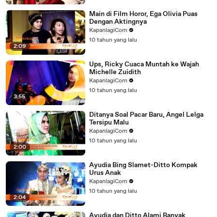
Main di Film Horor, Ega Olivia Puas
Dengan Aktingnya
KapanlagiCom
10 tahun yang lalu
2:09
Ups, Ricky Cuaca Muntah ke Wajah
Michelle Zuidith
KapanlagiCom
10 tahun yang lalu
3:55
Ditanya Soal Pacar Baru, Angel Lelga
Tersipu Malu
KapanlagiCom
10 tahun yang lalu
2:00
Ayudia Bing Slamet-Ditto Kompak
Urus Anak
KapanlagiCom
10 tahun yang lalu
2:04
Ayudia dan Ditto Alami Banyak