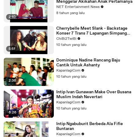
Menggelar Akikahan Anak Pertamanya
NET Entertainment News
8 tahun yang lalu
2:10
Cherrybelle Meet Slank - Backstage
Konser 7 Trans 7 Lapangan Simpang
Lima Semarang
ChiBi2TwiBi
10 tahun yang lalu
5:51
Dominique Nadine Rancang Baju
Cantik Untuk Ashanty
KapanlagiCom
10 tahun yang lalu
2:36
Intip Ivan Gunawan Make Over Busana
Muslim Indah Nevertari
KapanlagiCom
10 tahun yang lalu
6:26
Intip Ngabuburit Berbeda Ala Fifie
Buntaran
KapanlagiCom