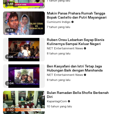
7 tahun yang lalu
3:48
Makin Panas Prahara Rumah Tangga
Bopak Castello dan Putri Mayangsari
Cumicumi Indigo
7 tahun yang lalu
4:28
Ruben Onsu Lebarkan Sayap Bisnis
Kulinernya Sampai Keluar Negeri
NET Entertainment News
8 tahun yang lalu
1:08
Ben Kasyafani dan Istri Tetap Jaga
Hubungan Baik dengan Marshanda
NET Entertainment News
8 tahun yang lalu
2:04
Bulan Ramadan Bella Shofie Berbenah
Diri
KapanlagiCom
10 tahun yang lalu
2:30