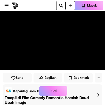
Lewati ke pemutar
Lewatkan ke konten utama
Masuk
Suka
Bagikan
Bookmark
Ikuti
KapanlagiCom
Tampil di Film Comedy Romantis Hamish Daud
Ubah Image