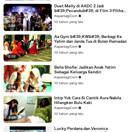
Duet Melly di AADC 2 Jadi
&#39;Pecandu&#39; di Film 3 Pilihan
Hidup
KapanlagiCom
10 tahun yang lalu
2:36
Aa Gym &#39;KW&#39; Berbagi Ke
Yatim dan Janda Tua di Bulan Ramadan
KapanlagiCom
10 tahun yang lalu
2:02
Bella Shofie: Jadikan Anak Yatim
Sebagai Keluarga Sendiri
KapanlagiCom
10 tahun yang lalu
2:34
Intip Yuk Cara Si Cantik Aura Nabila
Hilangkan Bulu Kaki
KapanlagiCom
10 tahun yang lalu
3:08
Lucky Perdana dan Veronica