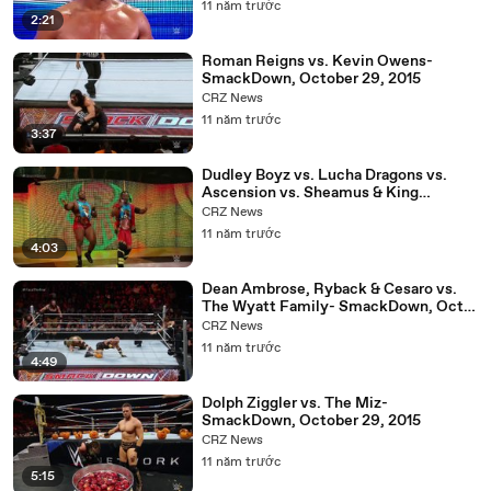
11 năm trước
2:21
Roman Reigns vs. Kevin Owens-
SmackDown, October 29, 2015
CRZ News
11 năm trước
3:37
Dudley Boyz vs. Lucha Dragons vs.
Ascension vs. Sheamus & King
Barrett- SmackDown, Oct. 29, 2015
CRZ News
11 năm trước
4:03
Dean Ambrose, Ryback & Cesaro vs.
The Wyatt Family- SmackDown, Oct.
29, 2015
CRZ News
11 năm trước
4:49
Dolph Ziggler vs. The Miz-
SmackDown, October 29, 2015
CRZ News
11 năm trước
5:15