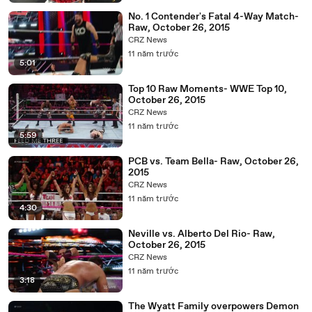
No. 1 Contender's Fatal 4-Way Match-
Raw, October 26, 2015
CRZ News
11 năm trước
5:01
Top 10 Raw Moments- WWE Top 10,
October 26, 2015
CRZ News
11 năm trước
5:59
PCB vs. Team Bella- Raw, October 26,
2015
CRZ News
11 năm trước
4:30
Neville vs. Alberto Del Rio- Raw,
October 26, 2015
CRZ News
11 năm trước
3:18
The Wyatt Family overpowers Demon