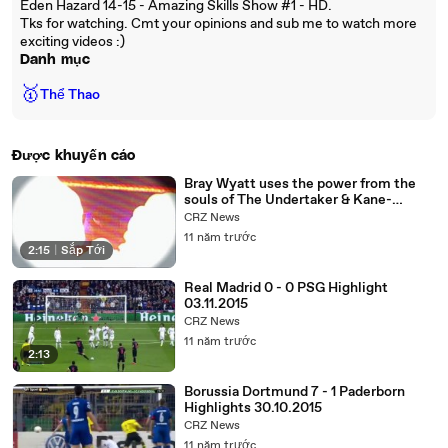
Eden Hazard 14-15 - Amazing Skills Show #1 - HD.
Tks for watching. Cmt your opinions and sub me to watch more
exciting videos :)
Danh mục
🥇
Thể Thao
Được khuyến cáo
Bray Wyatt uses the power from the
souls of The Undertaker & Kane-
SmackDown, Nov. 5, 2015
CRZ News
11 năm trước
2:15
|
Sắp Tới
Real Madrid 0 - 0 PSG Highlight
03.11.2015
CRZ News
11 năm trước
2:13
Borussia Dortmund 7 - 1 Paderborn
Highlights 30.10.2015
CRZ News
11 năm trước