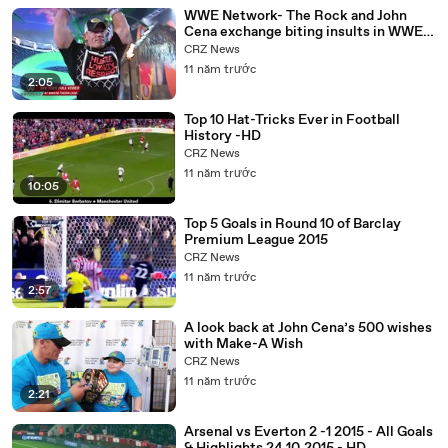
WWE Network- The Rock and John
Cena exchange biting insults in WWE
Rivalries
CRZ News
11 năm trước
2:05
Top 10 Hat-Tricks Ever in Football
History -HD
CRZ News
11 năm trước
10:05
Top 5 Goals in Round 10 of Barclay
Premium League 2015
CRZ News
11 năm trước
2:57
A look back at John Cena’s 500 wishes
with Make-A Wish
CRZ News
11 năm trước
2:21
Arsenal vs Everton 2 -1 2015 - All Goals