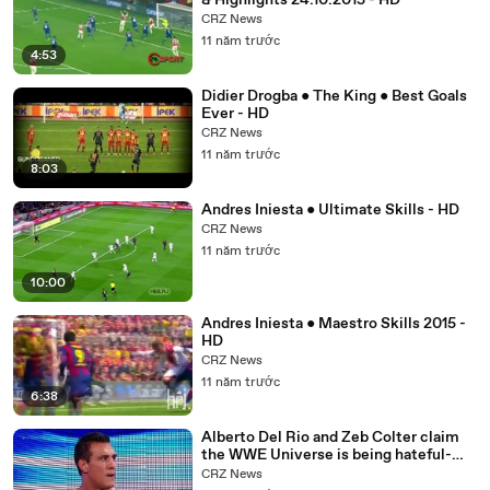
& Highlights 24.10.2015 - HD
CRZ News
11 năm trước
4:53
Didier Drogba ● The King ● Best Goals
Ever - HD
CRZ News
11 năm trước
8:03
Andres Iniesta ● Ultimate Skills - HD
CRZ News
11 năm trước
10:00
Andres Iniesta ● Maestro Skills 2015 -
HD
CRZ News
11 năm trước
6:38
Alberto Del Rio and Zeb Colter claim
the WWE Universe is being hateful-
SmackDown, Nov. 5, 2015
CRZ News