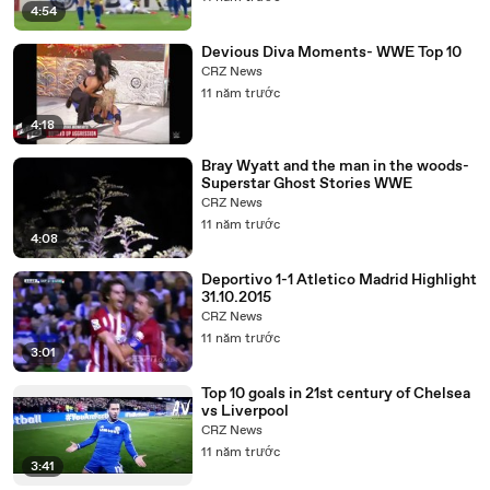
4:54
Devious Diva Moments- WWE Top 10
CRZ News
11 năm trước
4:18
Bray Wyatt and the man in the woods-
Superstar Ghost Stories WWE
CRZ News
11 năm trước
4:08
Deportivo 1-1 Atletico Madrid Highlight
31.10.2015
CRZ News
11 năm trước
3:01
Top 10 goals in 21st century of Chelsea
vs Liverpool
CRZ News
11 năm trước
3:41