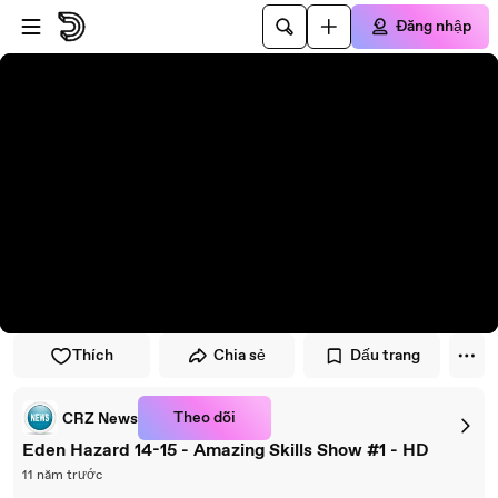
Đi đến trình phát
Đi đến nội dung chính
Đăng nhập
Thích
Chia sẻ
Dấu trang
Theo dõi
CRZ News
Eden Hazard 14-15 - Amazing Skills Show #1 - HD
11 năm trước