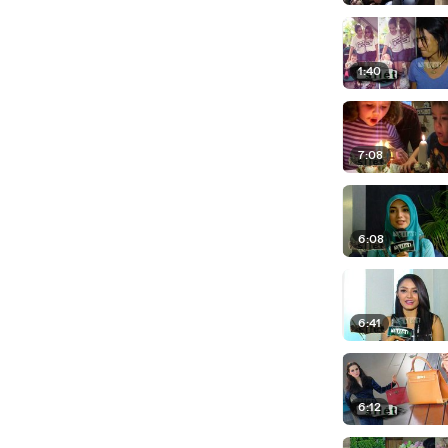
1:40
7:08
6:08
6:41
6:12