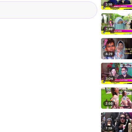
3:16
3:48
4:28
3:04
2:56
7:19