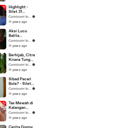
September
2015
Highlight -
Silet 31
Agustus 2015
Cumicumi Indigo
11 years ago
Aksi Lucu
Balita
Rayakan Ultah
Cumicumi Indigo
- Silet 12
11 years ago
Oktober 2015
Berhijab, Citra
Kirana Tunggu
Hidayah -
Cumicumi Indigo
Silet 09
11 years ago
Oktober 2015
Sibad Pacari
Bule? - Silet
19 September
Cumicumi Indigo
2015
11 years ago
Tas Mewah di
Kalangan
Selebritis -
Cumicumi Indigo
Silet 14
11 years ago
September
2015
Cerita Donny