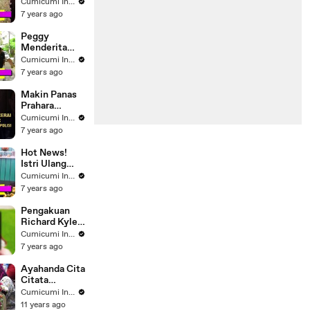
yang Hadir di
Cumicumi Indigo
Dinner Party
7 years ago
Syahrini-
Reino
Peggy
Menderita
Tumor, Ayah
Cumicumi Indigo
Stroke dan
7 years ago
Kanker,
Ibunda Juga
Makin Panas
Kanker
Prahara
Rumah
Cumicumi Indigo
Tangga Bopak
7 years ago
Castello dan
Putri
Hot News!
Mayangsari
Istri Ulang
Tahun, Eko
Cumicumi Indigo
Patrio; Saya
7 years ago
Bukan Orang
Romantis
Pengakuan
Richard Kyle
Pasca
Cumicumi Indigo
Melamar
7 years ago
Jessica
Iskandar
Ayahanda Cita
Citata
Meninggal -
Cumicumi Indigo
Silet 29
11 years ago