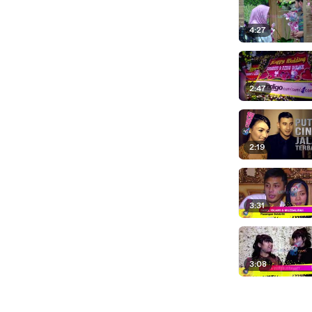
4:27
2:47
2:19
3:31
3:08