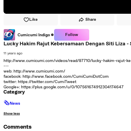
Like
Share
Follow
Cumicumi Indigo
Lucky Hakim Rajut Kebersamaan Dengan Siti Liza - S
11 years ago
http://www.cumicumi.com/videos/read/87710/lucky-hakim-rajut-keb
---
web: http://www.cumicumi.com/
facebook: http://www.facebook.com/CumiCumiDotCom
twitter: https://twitter.com/CumiTweet
Google+: https://plus.google.com/u/0/107561674912304174647
Category
🗞
News
Show less
Comments