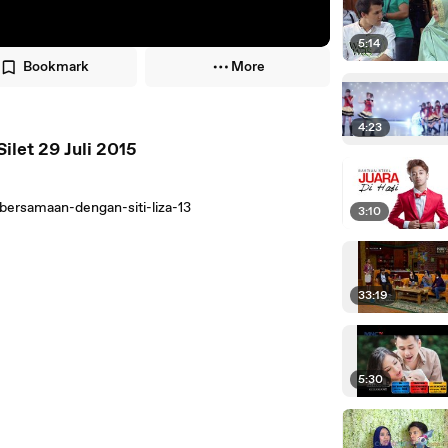
5:14
Bookmark
More
4:23
ilet 29 Juli 2015
ersamaan-dengan-siti-liza-13
3:10
33:19
5:30