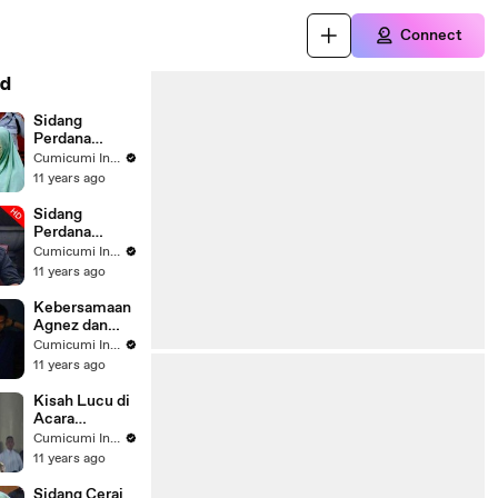
Connect
d
Sidang
Perdana
Perceraian
Cumicumi Indigo
Risty-Stuart -
11 years ago
Silet 29
September
Sidang
2015
Perdana
Perceraian
Cumicumi Indigo
Andy Soraya -
11 years ago
Rudy Sutopo -
Silet 16
Kebersamaan
September
Agnez dan
2015
Wijin - Silet 17
Cumicumi Indigo
Oktober 2015
11 years ago
Kisah Lucu di
Acara
Pernikahan -
Cumicumi Indigo
Silet 19
11 years ago
September
2015
Sidang Cerai