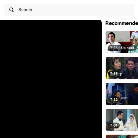
Search
Recommende
7:23
|
Up next
7:55
7:32
7:01