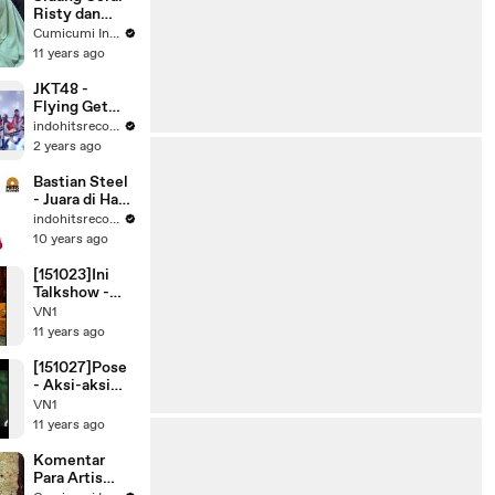
Risty dan
Stuart -
Cumicumi Indigo
WasWas 29
11 years ago
September
2015
JKT48 -
Flying Get
[Official
indohitsrecords
Music Video]
2 years ago
Bastian Steel
- Juara di Hati
(Official
indohitsrecords
Music Video)
10 years ago
[151023]Ini
Talkshow -
Promo Rans
VN1
Family (2/2)
11 years ago
[151027]Pose
- Aksi-aksi
Rafathar
VN1
Malik Ahmad
11 years ago
Komentar
Para Artis