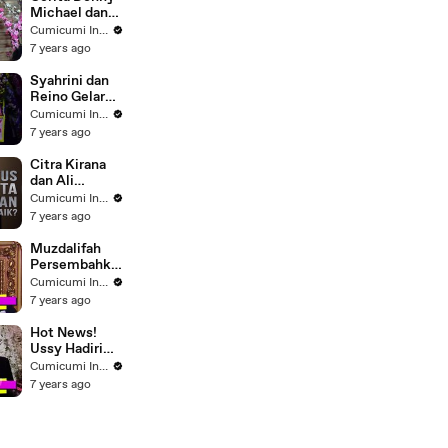
Michael dan
Samuel
Cumicumi Indigo
Zylgwyn Jadi
7 years ago
Ayah Pertama
Kali
Syahrini dan
Reino Gelar
Acara Dinner,
Cumicumi Indigo
Luna Maya
7 years ago
Diundang ?
Citra Kirana
dan Ali
Syakieb
Cumicumi Indigo
Resmi Putus
7 years ago
Muzdalifah
Persembahka
n Kejutan
Cumicumi Indigo
Manis di Ultah
7 years ago
Suami
Hot News!
Ussy Hadiri
Dinner Party
Cumicumi Indigo
Syahrini-
7 years ago
Reino Tanpa
Andhika