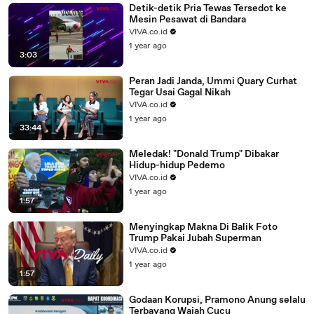
Detik-detik Pria Tewas Tersedot ke
Mesin Pesawat di Bandara
VIVA.co.id
1 year ago
3:03
Peran Jadi Janda, Ummi Quary Curhat
Tegar Usai Gagal Nikah
VIVA.co.id
1 year ago
33:44
Meledak! "Donald Trump" Dibakar
Hidup-hidup Pedemo
VIVA.co.id
1 year ago
1:57
Menyingkap Makna Di Balik Foto
Trump Pakai Jubah Superman
VIVA.co.id
1 year ago
1:57
Godaan Korupsi, Pramono Anung selalu
Terbayang Wajah Cucu