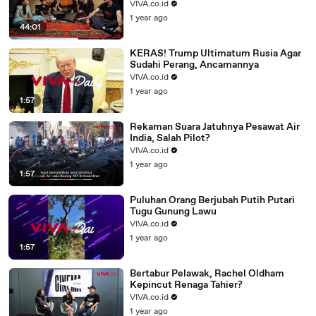
VIVA.co.id
1 year ago
44:01
KERAS! Trump Ultimatum Rusia Agar
Sudahi Perang, Ancamannya
VIVA.co.id
1 year ago
1:57
Rekaman Suara Jatuhnya Pesawat Air
India, Salah Pilot?
VIVA.co.id
1 year ago
1:57
Puluhan Orang Berjubah Putih Putari
Tugu Gunung Lawu
VIVA.co.id
1 year ago
1:57
Bertabur Pelawak, Rachel Oldham
Kepincut Renaga Tahier?
VIVA.co.id
1 year ago