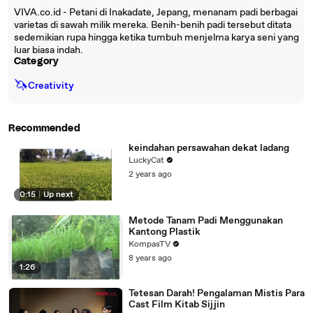
VIVA.co.id - Petani di Inakadate, Jepang, menanam padi berbagai
varietas di sawah milik mereka. Benih-benih padi tersebut ditata
sedemikian rupa hingga ketika tumbuh menjelma karya seni yang
luar biasa indah.
Category
🦄
Creativity
Recommended
keindahan persawahan dekat ladang
LuckyCat
2 years ago
0:15
|
Up next
Metode Tanam Padi Menggunakan
Kantong Plastik
KompasTV
8 years ago
1:26
Tetesan Darah! Pengalaman Mistis Para
Cast Film Kitab Sijjin