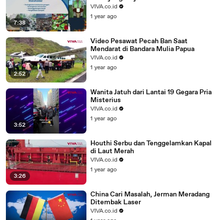
VIVA.co.id
1 year ago
7:38
Video Pesawat Pecah Ban Saat
Mendarat di Bandara Mulia Papua
VIVA.co.id
1 year ago
2:52
Wanita Jatuh dari Lantai 19 Gegara Pria
Misterius
VIVA.co.id
1 year ago
3:52
Houthi Serbu dan Tenggelamkan Kapal
di Laut Merah
VIVA.co.id
1 year ago
3:26
China Cari Masalah, Jerman Meradang
Ditembak Laser
VIVA.co.id