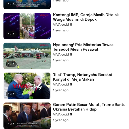
1 year ago
1:57
Kantongi IMB, Gereja Masih Ditolak
Warga Muslim di Depok
VIVA.co.id
1 year ago
1:57
Nyelonong! Pria Misterius Tewas
Tersedot Mesin Pesawat
VIVA.co.id
1 year ago
1:57
'Jilat' Trump, Netanyahu Beraksi
Konyol di Meja Makan
VIVA.co.id
1 year ago
1:57
Geram Putin Besar Mulut, Trump Bantu
Ukraina Bertahan Hidup
VIVA.co.id
1 year ago
1:57