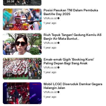
26:38
Posisi Pasukan TNI Dalam Pembuka
Bastille Day 2025
VIVA.co.id
1 year ago
5:16
Riuh Tepuk Tangan! Gedung Kemlu AS
Banjir Air Mata Buntut..
VIVA.co.id
1 year ago
1:57
Emak-emak Gigih 'Booking Kursi'
Paling Depan Bagi Sang Anak
VIVA.co.id
1 year ago
1:57
Mobil LCGC Diseruduk Damkar Gegara
Halangin Jalan
VIVA.co.id
1 year ago
2:35