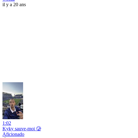
il y a 20 ans
1:02
Kyky sauve-moi 🥲
Aficionado