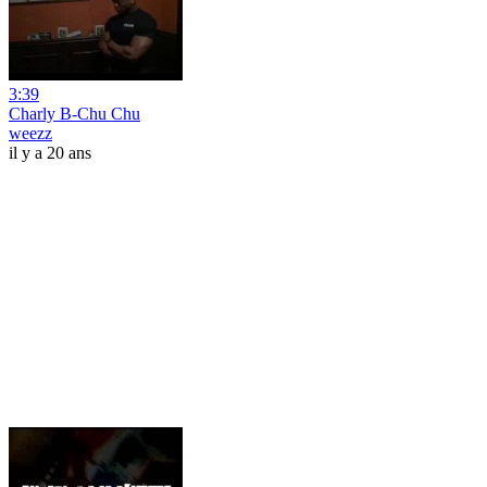
3:39
Charly B-Chu Chu
weezz
il y a 20 ans