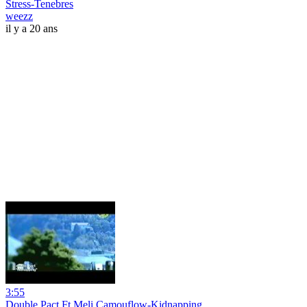
Stress-Tenebres
weezz
il y a 20 ans
3:55
Double Pact Ft Meli,Camouflow-Kidnapping