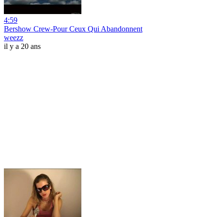
4:59
Bershow Crew-Pour Ceux Qui Abandonnent
weezz
il y a 20 ans