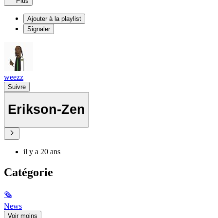
Plus
Ajouter à la playlist
Signaler
weezz
Suivre
Erikson-Zen
il y a 20 ans
Catégorie
🗞
News
Voir moins