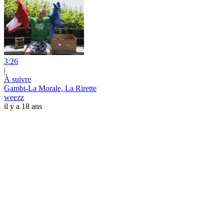
3:26
|
À suivre
Gambi-La Morale, La Rirette
weezz
il y a 18 ans