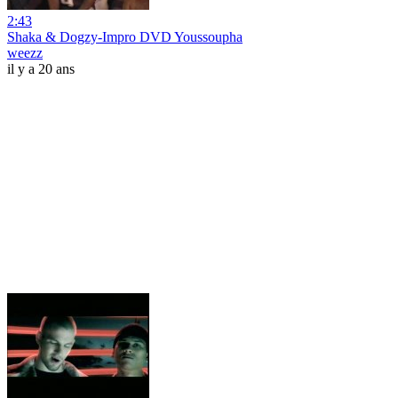
2:43
Shaka & Dogzy-Impro DVD Youssoupha
weezz
il y a 20 ans