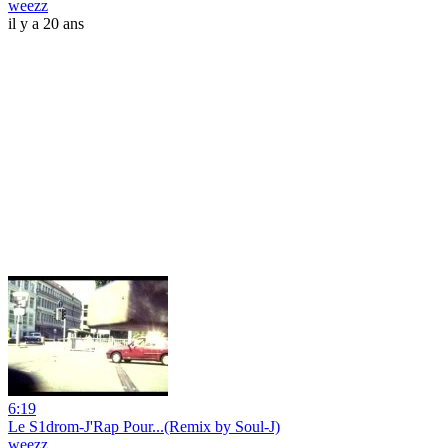
weezz
il y a 20 ans
6:19
Le S1drom-J'Rap Pour...(Remix by Soul-J)
weezz