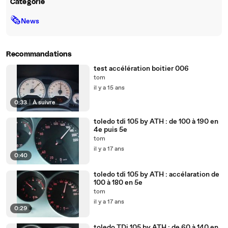
Catégorie
🗞
News
Recommandations
test accélération boitier 006
tom
il y a 15 ans
0:33
|
À suivre
toledo tdi 105 by ATH : de 100 à 190 en
4e puis 5e
tom
il y a 17 ans
0:40
toledo tdi 105 by ATH : accélaration de
100 à 180 en 5e
tom
il y a 17 ans
0:29
toledo TDi 105 by ATH : de 60 à 140 en