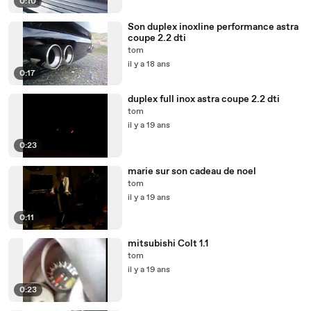
0:10
Son duplex inoxline performance astra
coupe 2.2 dti
tom
il y a 18 ans
0:17
duplex full inox astra coupe 2.2 dti
tom
il y a 19 ans
0:23
marie sur son cadeau de noel
tom
il y a 19 ans
0:11
mitsubishi Colt 1.1
tom
il y a 19 ans
0:23