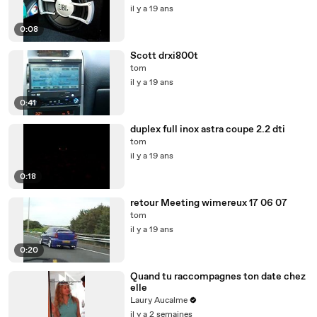
il y a 19 ans
0:08
Scott drxi800t
tom
il y a 19 ans
0:41
duplex full inox astra coupe 2.2 dti
tom
il y a 19 ans
0:18
retour Meeting wimereux 17 06 07
tom
il y a 19 ans
0:20
Quand tu raccompagnes ton date chez
elle
Laury Aucalme
il y a 2 semaines