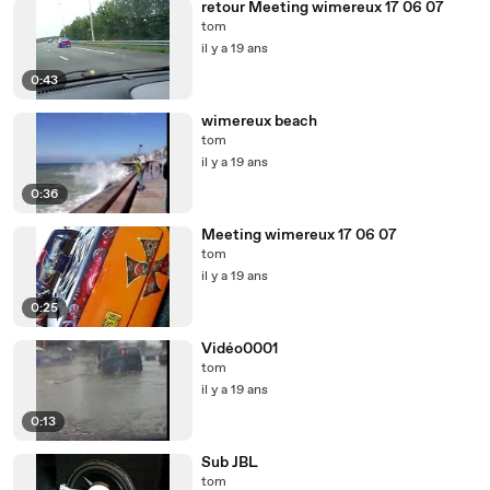
retour Meeting wimereux 17 06 07
tom
il y a 19 ans
0:43
wimereux beach
tom
il y a 19 ans
0:36
Meeting wimereux 17 06 07
tom
il y a 19 ans
0:25
Vidéo0001
tom
il y a 19 ans
0:13
Sub JBL
tom