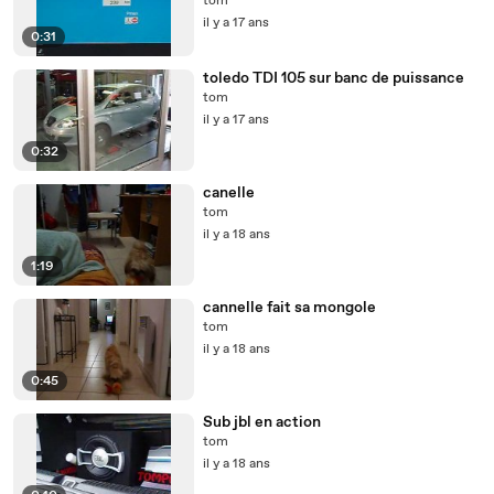
tom
il y a 17 ans
0:31
toledo TDI 105 sur banc de puissance
tom
il y a 17 ans
0:32
canelle
tom
il y a 18 ans
1:19
cannelle fait sa mongole
tom
il y a 18 ans
0:45
Sub jbl en action
tom
il y a 18 ans