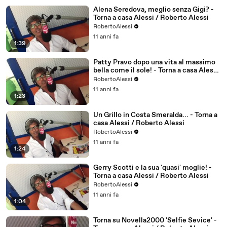
Alena Seredova, meglio senza Gigi? -
Torna a casa Alessi / Roberto Alessi
RobertoAlessi
11 anni fa
1:39
Patty Pravo dopo una vita al massimo
bella come il sole! - Torna a casa Alessi
/ Roberto Alessi
RobertoAlessi
11 anni fa
1:23
Un Grillo in Costa Smeralda... - Torna a
casa Alessi / Roberto Alessi
RobertoAlessi
11 anni fa
1:24
Gerry Scotti e la sua 'quasi' moglie! -
Torna a casa Alessi / Roberto Alessi
RobertoAlessi
11 anni fa
1:04
Torna su Novella2000 'Selfie Sevice' -