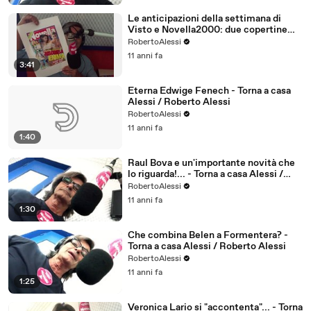
Le anticipazioni della settimana di
Visto e Novella2000: due copertine
strepitose! - Torna a casa Alessi /
RobertoAlessi
Roberto Aless
11 anni fa
3:41
Eterna Edwige Fenech - Torna a casa
Alessi / Roberto Alessi
RobertoAlessi
11 anni fa
1:40
Raul Bova e un'importante novità che
lo riguarda!... - Torna a casa Alessi /
Roberto Alessi
RobertoAlessi
11 anni fa
1:30
Che combina Belen a Formentera? -
Torna a casa Alessi / Roberto Alessi
RobertoAlessi
11 anni fa
1:25
Veronica Lario si "accontenta"... - Torna