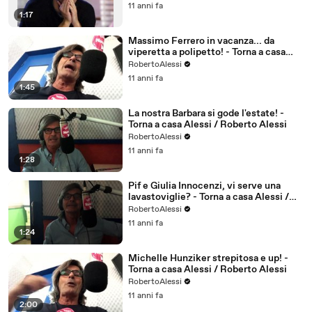
11 anni fa
1:17
Massimo Ferrero in vacanza... da
viperetta a polipetto! - Torna a casa
Alessi / Roberto Alessi
RobertoAlessi
11 anni fa
1:45
La nostra Barbara si gode l'estate! -
Torna a casa Alessi / Roberto Alessi
RobertoAlessi
11 anni fa
1:28
Pif e Giulia Innocenzi, vi serve una
lavastoviglie? - Torna a casa Alessi /
Roberto Alessi
RobertoAlessi
11 anni fa
1:24
Michelle Hunziker strepitosa e up! -
Torna a casa Alessi / Roberto Alessi
RobertoAlessi
11 anni fa
2:00