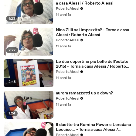
a casa Alessi / Roberto Alessi
RobertoAlessi
11 anni fa
1:23
Nina Zilli sei impazzita? - Torna a casa
Alessi : Roberto Alessi
RobertoAlessi
11 anni fa
2:27
Le due copertine più belle dell'estate
2015! - Torna a casa Alessi / Roberto
Alessi
RobertoAlessi
11 anni fa
2:48
aurora ramazzotti up o down?
RobertoAlessi
11 anni fa
1:24
Il duetto tra Romina Power e Loredana
Lecciso... - Torna a casa Alessi /
Roberto Alessi
RobertoAlessi