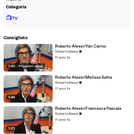
11 anni fa
Categoria
📺
TV
Consigliato
Roberto Alessi/Yari Carrisi
RobertoAlessi
11 anni fa
1:40
|
Prossimi video
Roberto Alessi/Melissa Satta
RobertoAlessi
11 anni fa
1:46
Roberto Alessi/Francesca Pascale
RobertoAlessi
11 anni fa
1:23