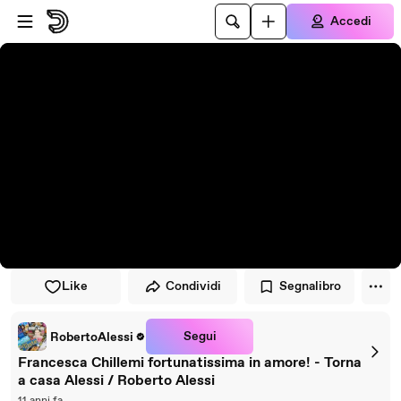
Vai al lettore
Passa al contenuto principale
Accedi
Like
Condividi
Segnalibro
Segui
RobertoAlessi
Francesca Chillemi fortunatissima in amore! - Torna
a casa Alessi / Roberto Alessi