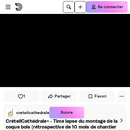
Passer au player
Passer au contenu principal
Se connecter
1
Partager
Favori
Suivre
creteilcathedrale
CréteilCathédrale+ - Time lapse du montage de la
coque bois (rétrospective de 10 mois de chantier