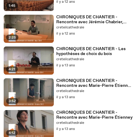
il y a 12 ans
1:45
CHRONIQUES DE CHANTIER -
Rencontre avec Jérémie Chabrier,
ingénieur suivant le projet
creteilcathedrale
il y a 12 ans
2:25
CHRONIQUES DE CHANTIER - Les
hypothèses de choix du bois
creteilcathedrale
il y a 13 ans
4:21
CHRONIQUES DE CHANTIER -
Rencontre avec Marie-Pierre Étienney
- Partie 2
creteilcathedrale
il y a 13 ans
3:52
CHRONIQUES DE CHANTIER -
Rencontre avec Marie-Pierre Étienney
creteilcathedrale
il y a 13 ans
4:12