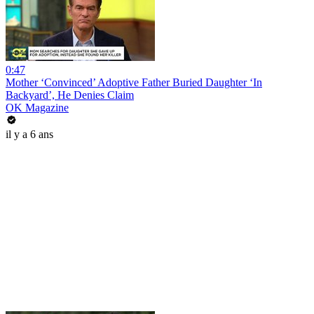
0:47
Mother ‘Convinced’ Adoptive Father Buried Daughter ‘In
Backyard’, He Denies Claim
OK Magazine
il y a 6 ans