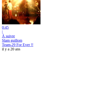
0:45
|
À suivre
Slam guillom
Team-29 For Ever !!
il y a 20 ans