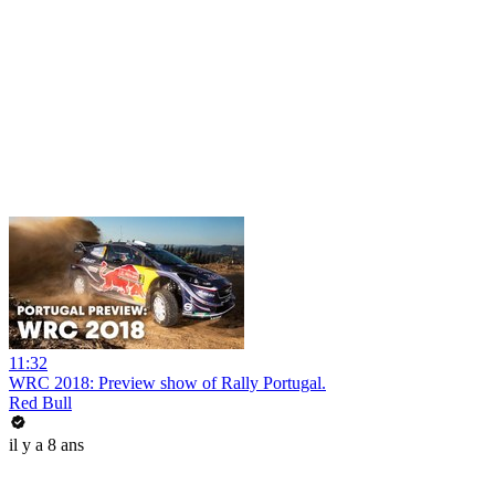
11:32
WRC 2018: Preview show of Rally Portugal.
Red Bull
il y a 8 ans