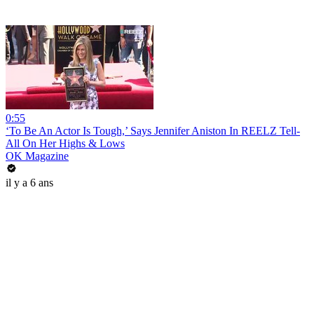
0:55
‘To Be An Actor Is Tough,’ Says Jennifer Aniston In REELZ Tell-
All On Her Highs & Lows
OK Magazine
il y a 6 ans