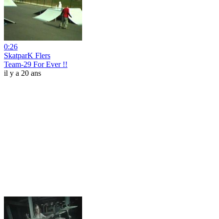
0:26
SkatparK Flers
Team-29 For Ever !!
il y a 20 ans