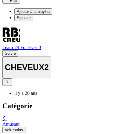
Plus
Ajouter à la playlist
Signaler
Team-29 For Ever !!
Suivre
CHEVEUX2
il y a 20 ans
Catégorie
🎈
Amusant
Voir moins