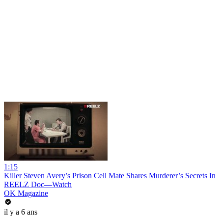
1:15
Killer Steven Avery’s Prison Cell Mate Shares Murderer’s Secrets In
REELZ Doc—Watch
OK Magazine
il y a 6 ans