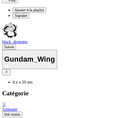
Plus
Ajouter à la playlist
Signaler
black_destrutor
Suivre
Gundam_Wing
il y a 20 ans
Catégorie
🎈
Amusant
Voir moins