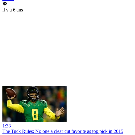
il y a 6 ans
1:33
The Tuck Rules: No one a clear-cut favorite as top pick in 2015