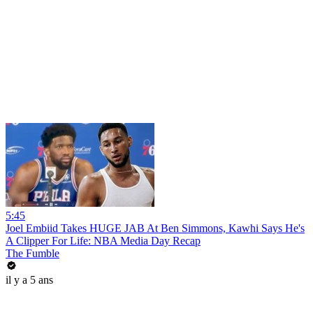
5:45
Joel Embiid Takes HUGE JAB At Ben Simmons, Kawhi Says He's
A Clipper For Life: NBA Media Day Recap
The Fumble
il y a 5 ans