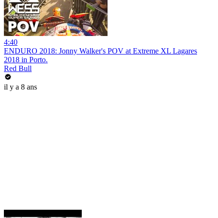
4:40
ENDURO 2018: Jonny Walker's POV at Extreme XL Lagares
2018 in Porto.
Red Bull
il y a 8 ans