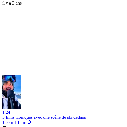
il y a 3 ans
1:24
3 films iconiques avec une scène de ski dedans
1 Jour 1 Film 🍿