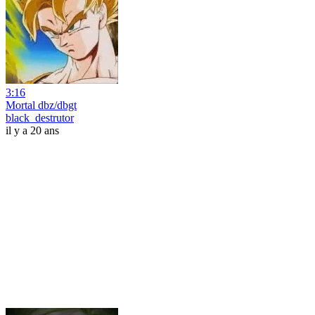
3:16
Mortal dbz/dbgt
black_destrutor
il y a 20 ans