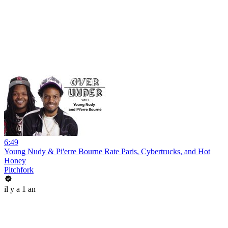
6:49
Young Nudy & Pi'erre Bourne Rate Paris, Cybertrucks, and Hot
Honey
Pitchfork
il y a 1 an