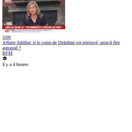
3:09
Affaire Jubillar: si le corps de Delphine est retrouvé, peut-il être
autopsié ?
BFM
il y a 4 heures