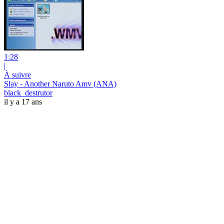
1:28
|
À suivre
Slay - Another Naruto Amv (ANA)
black_destrutor
il y a 17 ans