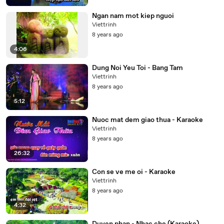
Ngan nam mot kiep nguoi
Viettrinh
8 years ago
4:06
Dung Noi Yeu Toi - Bang Tam
Viettrinh
8 years ago
5:12
Nuoc mat dem giao thua - Karaoke
Viettrinh
8 years ago
26:32
Con se ve me oi - Karaoke
Viettrinh
8 years ago
4:32