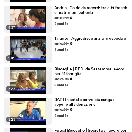
Andria | Caldo da record: tra cibi freschi
e matrimoni bollenti
amica9tv
9 anni fa
4:37
Taranto | Aggredisce anzia in ospedale
amica9tv
9 anni fa
1:16
Bisceglie | RED, da Settembre lavoro
per 81 famiglie
amica9tv
9 anni fa
2:22
BAT | In estate serve più sangue,
appello alla donazione
amica9tv
9 anni fa
3:23
Futsal Bisceglie | Società al lavoro per