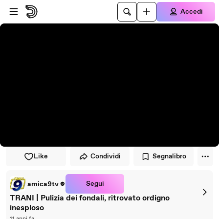
Vai al lettore
Passa al contenuto principale
Accedi
Like
Condividi
Segnalibro
Segui
amica9tv
TRANI | Pulizia dei fondali, ritrovato ordigno
inesploso