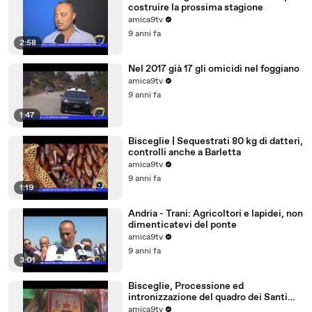
costruire la prossima stagione
amica9tv
9 anni fa
2:58
Nel 2017 già 17 gli omicidi nel foggiano
amica9tv
9 anni fa
1:47
Bisceglie | Sequestrati 80 kg di datteri,
controlli anche a Barletta
amica9tv
9 anni fa
1:19
Andria - Trani: Agricoltori e lapidei, non
dimenticatevi del ponte
amica9tv
9 anni fa
3:01
Bisceglie, Processione ed
intronizzazione del quadro dei Santi
Martiri
amica9tv