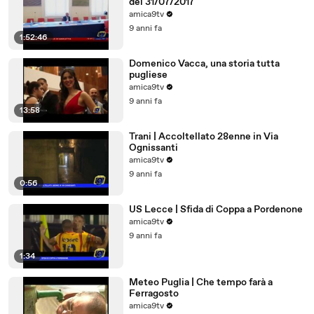
del 31/07/2017
amica9tv
9 anni fa
1:52:46
Domenico Vacca, una storia tutta
pugliese
amica9tv
9 anni fa
13:58
Trani | Accoltellato 28enne in Via
Ognissanti
amica9tv
9 anni fa
0:56
US Lecce | Sfida di Coppa a Pordenone
amica9tv
9 anni fa
1:34
Meteo Puglia | Che tempo farà a
Ferragosto
amica9tv