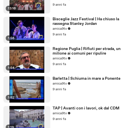
9 anni fa
13:16
Bisceglie Jazz Festival | Ha chiuso la
rassegna Stanley Jordan
amica9tv
9 anni fa
1:56
Regione Puglia | Rifiuti per strada, un
milione ai comuni per ripulire
amica9tv
9 anni fa
1:54
Barletta | Schiuma in mare a Ponente
amica9tv
9 anni fa
1:52
TAP | Avanti con i lavori, ok dal CDM
amica9tv
9 anni fa
1:19