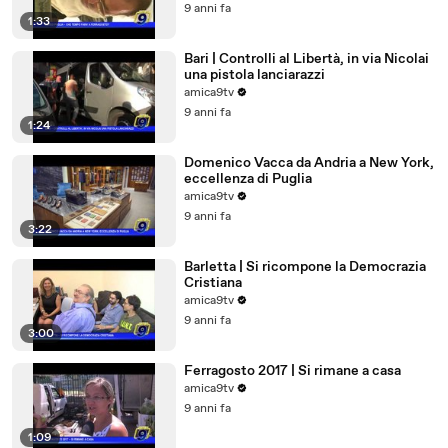
9 anni fa
1:33
Bari | Controlli al Libertà, in via Nicolai
una pistola lanciarazzi
amica9tv
9 anni fa
1:24
Domenico Vacca da Andria a New York,
eccellenza di Puglia
amica9tv
9 anni fa
3:22
Barletta | Si ricompone la Democrazia
Cristiana
amica9tv
9 anni fa
3:00
Ferragosto 2017 | Si rimane a casa
amica9tv
9 anni fa
1:09